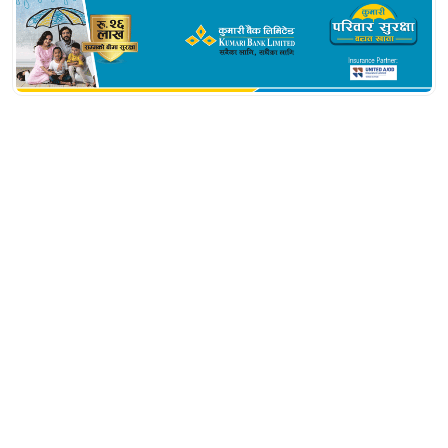
सम्बन्धित खबर
दीपक भट्टसँग जोडिएका एमाले नेता
विष्णु पौडेल विरुद्ध २० करोड ९०
लाख बिगो दाबी
भुटानी शरणार्थीमा सजाय निर्धारण:
खाँण र रिजाललाई २ वर्ष,
टोपबहादुरसहित ९ जनालाई ४ वर्ष
कैद (विवरणसहित)