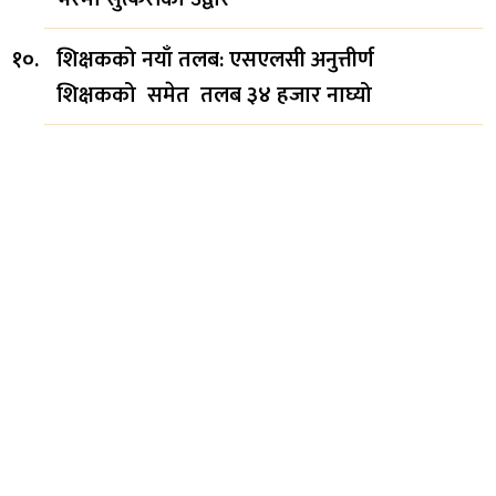
शिक्षकको नयाँ तलब: एसएलसी अनुत्तीर्ण
शिक्षकको समेत तलब ३४ हजार नाघ्यो
सिफारिस
ब्रोड पिक आरोहणका क्रममा
ज्यान गुमाएका पर्वतारोही
पुरबहादुर गुरुङको शव नेपाल
ल्याइयो
जर्मनस्थित नेपाली दूतावासका