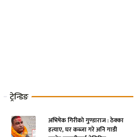
फिफाको स्पष्टीकरण: २०२६
विश्वकपमा क्रोएसियाको १०३औँ
मिनेटको गोल भिएआरले किन रद्द
गर्‍यो?
राहदानी ठेक्का अनुसन्धानमा
लापरबाही गर्ने अख्तियारका एसपी
मोहन थापा कारबाहीमा, हेडक्वार्टर
तानिए !
ट्रेन्डिङ
अभिषेक गिरीको गुण्डाराज : ठेक्का
हत्याए, घर कब्जा गरे अनि गाडी