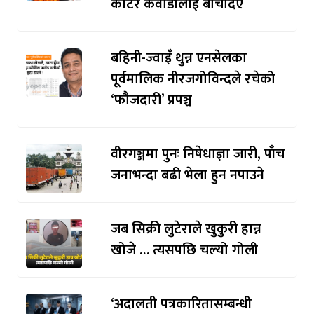
काटेर कवाडीलाई बेचिदिए
बहिनी-ज्वाइँ थुन्न एनसेलका
पूर्वमालिक नीरजगोविन्दले रचेको
‘फौजदारी’ प्रपञ्च
वीरगञ्जमा पुनः निषेधाज्ञा जारी, पाँच
जनाभन्दा बढी भेला हुन नपाउने
जब सिक्री लुटेराले खुकुरी हान्न
खोजे … त्यसपछि चल्यो गोली
‘अदालती पत्रकारितासम्बन्धी