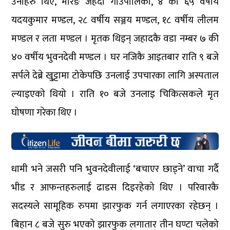
उनीहरु थिए, मोरङ जहदा गाउँपालिका, ४ का ६५ वर्षीय
यदयकुमार मण्डल, २८ वर्षीय सञ्जय मण्डल, १८ वर्षीय लीलम
मण्डल र लता मण्डल । मृतक थिइन् जहादकै वडा नम्बर ७ की
४० वर्षीय भुवनदेवी मण्डल । घर नजिकै आइतबार राति ९ बजे
सर्पले देब्रे खु्ट्टामा टोकेपछि उनलाई उपचारका लागि अस्पताल
ल्याइएको थियो । राति १० बजे उनलाइ चिकित्सकले मृत
घोषणा गरेका थिए ।
धामी भने जसरी पनि भुवनदेवीलाई ‘बचाएर छाड्ने’ वाचा गर्दै
भीड र आफन्तहरुलाई ढाडस दिइरहेको थिए । परिवारकै
सदस्यले सामूहिक रुपमा झारफुक गर्न लगाएरका रहेछन् ।
बिहान ८ बजे सुरु भएको झारफुक लगातार तीन घण्टा चलेको