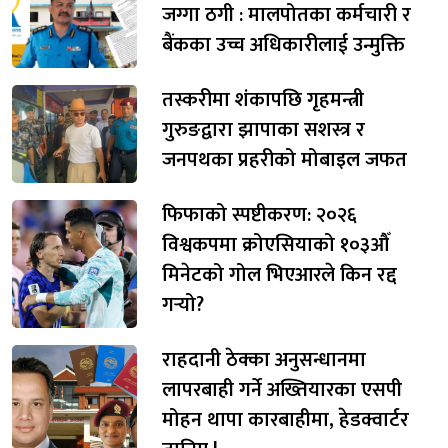
जग्गा ठगी : मालपोतका कर्मचारी र
बैंकका उच्च अधिकारीलाई उन्मुक्ति
तस्करीमा शंकापछि गृहमन्त्री
गुरुङद्वारा झापाका सशस्त्र र
जनपथका प्रहरीको मोबाइल जफत
फिफाको स्पष्टीकरण: २०२६
विश्वकपमा क्रोएसियाको १०३औँ
मिनेटको गोल भिएआरले किन रद्द
गर्‍यो?
राहदानी ठेक्का अनुसन्धानमा
लापरबाही गर्ने अख्तियारका एसपी
मोहन थापा कारबाहीमा, हेडक्वार्टर