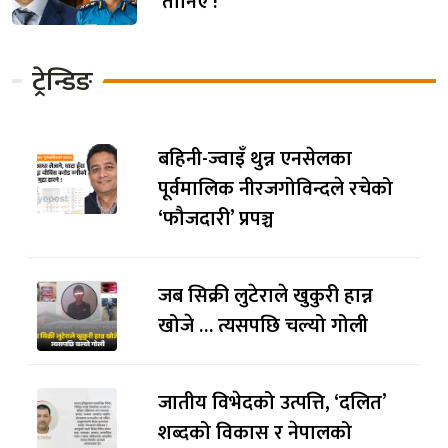
तानिए !
ट्रेन्डिङ
बहिनी-ज्वाइँ थुन्न एनसेलका
पूर्वमालिक नीरजगोविन्दले रचेको
‘फौजदारी’ प्रपञ्च
जब सिक्री लुटेराले खुकुरी हान्न
खोजे … त्यसपछि चल्यो गोली
जातीय विभेदको उत्पत्ति, ‘दलित’
शब्दको विकास र नेपालको