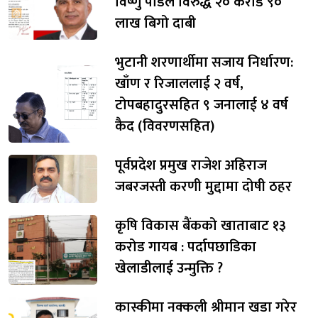
विष्णु पौडेल विरुद्ध २० करोड ९०
लाख बिगो दाबी
भुटानी शरणार्थीमा सजाय निर्धारण:
खाँण र रिजाललाई २ वर्ष,
टोपबहादुरसहित ९ जनालाई ४ वर्ष
कैद (विवरणसहित)
पूर्वप्रदेश प्रमुख राजेश अहिराज
जबरजस्ती करणी मुद्दामा दोषी ठहर
कृषि विकास बैंकको खाताबाट १३
करोड गायब : पर्दापछाडिका
खेलाडीलाई उन्मुक्ति ?
कास्कीमा नक्कली श्रीमान खडा गरेर