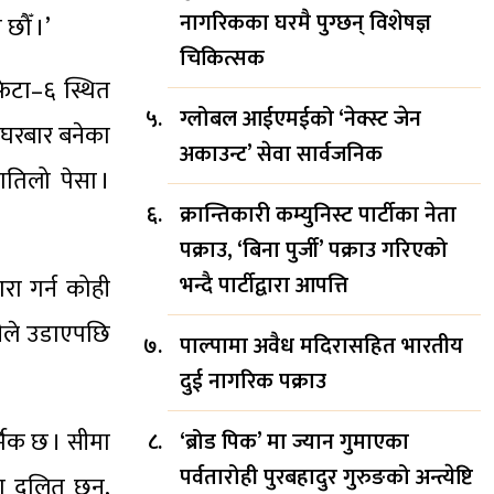
नागरिकका घरमै पुग्छन् विशेषज्ञ
छौँ ।’
चिकित्सक
फेटा–६ स्थित
ग्लोबल आईएमईको ‘नेक्स्ट जेन
ेघरबार बनेका
अकाउन्ट’ सेवा सार्वजनिक
गतिलो पेसा ।
क्रान्तिकारी कम्युनिस्ट पार्टीका नेता
पक्राउ, ‘बिना पुर्जी’ पक्राउ गरिएको
भन्दै पार्टीद्वारा आपत्ति
रा गर्न कोही
रीले उडाएपछि
पाल्पामा अवैध मदिरासहित भारतीय
दुई नागरिक पक्राउ
मिक छ । सीमा
‘ब्रोड पिक’ मा ज्यान गुमाएका
पर्वतारोही पुरबहादुर गुरुङको अन्त्येष्टि
ंश दलित छन्,