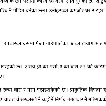
यांक छ । पर्सामा करिब ६० घरमा क्षति पुगेको छ,’ राष्ट्र
धेरै गरिब नै पीडित बनेका छन् । उनीहरूका कमजोर घर र टहर
को छ । उपचारका क्रममा फेटा गाउँपालिका–६ का खयाग आ
इरहेको छ । २ सय ३३ को पर्सा, ३ को बारा र ९ को काठम
ए ।
रकम बारा र पर्सा पठाइसकेको छ । प्राकृतिक विपत्मा म
ार खर्च सरकारले नै व्यहोर्ने निर्णय मंगलबार नै गरिसके