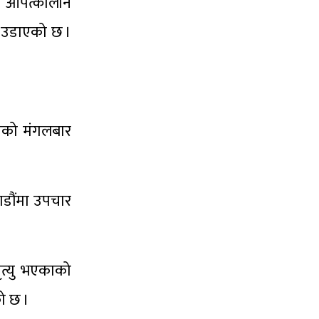
िय आपत्कालीन
ा उडाएको छ ।
लमको मंगलबार
ाडौंमा उपचार
ृत्यु भएकाको
को छ ।