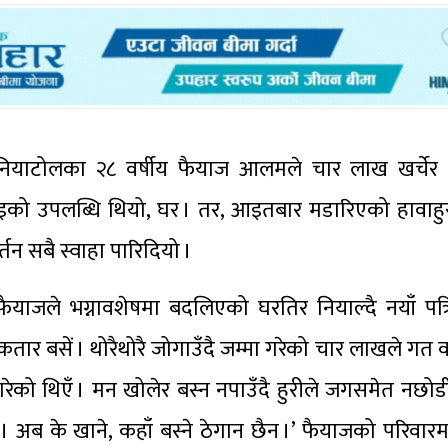
नियाटोलका २८ वर्षीय फैयाज आलमले चार लाख खर्चेर गत
इको उपलब्धि थियो, घर । तर, आइतबार मडारिएको हावाहुर
्तन सबै स्वाहा पारिदियो ।
फैयाजले भग्नावशेषमा बदलिएको घरतिर नियाल्दै नयाँ पत्
 कतार बसें । थोरैथोरै जोगाउँदै जम्मा गरेको चार लाखले गत वर
ारेको थिएँ । मन खोलेर बस्न नपाउँदै हुरीले जगसमेत नछोड
 अब के खाने, कहाँ बस्ने ठेगान छैन ।’ फैयाजको परिवार