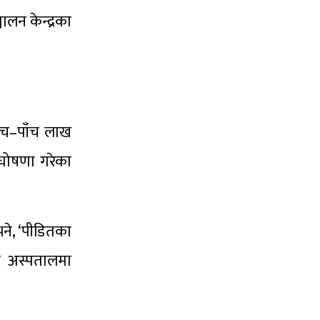
ालन केन्द्रका
पाँच–पाँच लाख
 घोषणा गरेका
भने, ‘पीडितका
ीय अस्पतालमा