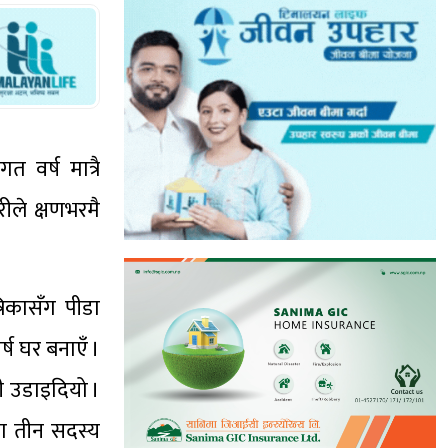
 वर्ष मात्रै
ीले क्षणभरमै
रिकासँग पीडा
्ष घर बनाएँ ।
ी उडाइदियो ।
मा तीन सदस्य