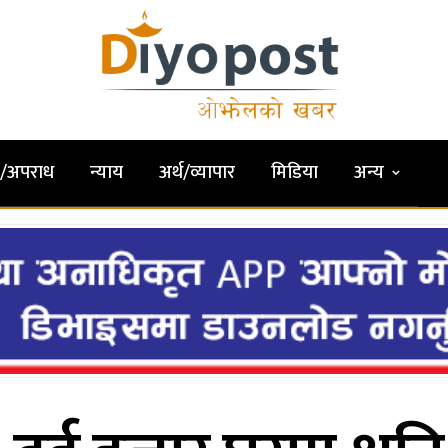
षा/अपराध
न्याय
अर्थ/व्यापार
मिडिया
अन्य