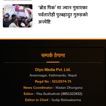
‘ब्रोड पिक’ मा ज्यान गुमाएका
पर्वतारोही पुरबहादुर गुरुङको
अन्त्येष्टि
सम्पर्क ठेगाना
Diyo Media Pvt. Ltd.
Anamnagar, Kathmandu, Nepal
Regd No : 521/2074-75
News Coordinator :
Madan Dhungana
Editor :
Rita Budhathoki
(9851322832)
Editor in Chief :
Sudip Bishwakarma