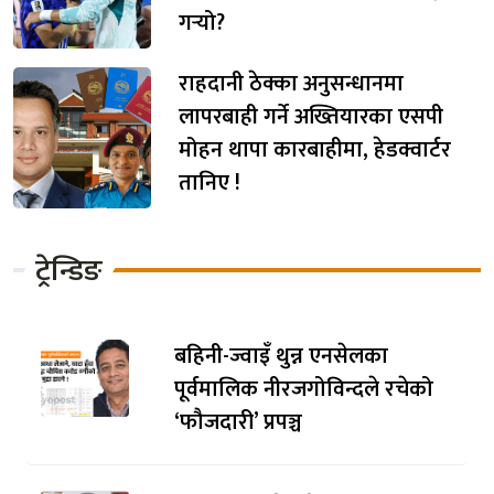
गर्‍यो?
राहदानी ठेक्का अनुसन्धानमा
लापरबाही गर्ने अख्तियारका एसपी
मोहन थापा कारबाहीमा, हेडक्वार्टर
तानिए !
ट्रेन्डिङ
बहिनी-ज्वाइँ थुन्न एनसेलका
पूर्वमालिक नीरजगोविन्दले रचेको
‘फौजदारी’ प्रपञ्च