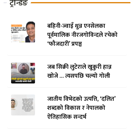
ट्रेन्डिङ
बहिनी-ज्वाइँ थुन्न एनसेलका
पूर्वमालिक नीरजगोविन्दले रचेको
‘फौजदारी’ प्रपञ्च
जब सिक्री लुटेराले खुकुरी हान्न
खोजे … त्यसपछि चल्यो गोली
जातीय विभेदको उत्पत्ति, ‘दलित’
शब्दको विकास र नेपालको
ऐतिहासिक सन्दर्भ