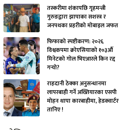
तस्करीमा शंकापछि गृहमन्त्री
गुरुङद्वारा झापाका सशस्त्र र
जनपथका प्रहरीको मोबाइल जफत
फिफाको स्पष्टीकरण: २०२६
विश्वकपमा क्रोएसियाको १०३औँ
मिनेटको गोल भिएआरले किन रद्द
गर्‍यो?
राहदानी ठेक्का अनुसन्धानमा
लापरबाही गर्ने अख्तियारका एसपी
मोहन थापा कारबाहीमा, हेडक्वार्टर
तानिए !