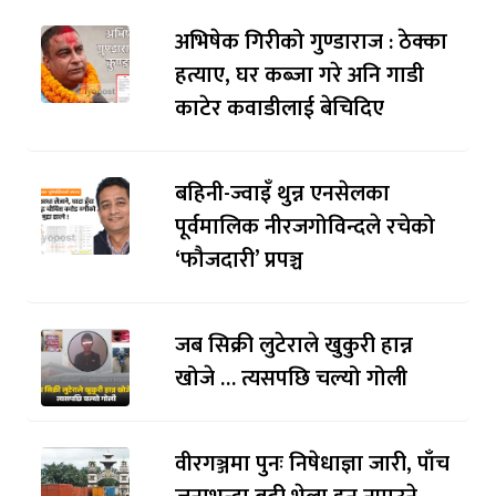
अभिषेक गिरीको गुण्डाराज : ठेक्का
हत्याए, घर कब्जा गरे अनि गाडी
काटेर कवाडीलाई बेचिदिए
बहिनी-ज्वाइँ थुन्न एनसेलका
पूर्वमालिक नीरजगोविन्दले रचेको
‘फौजदारी’ प्रपञ्च
जब सिक्री लुटेराले खुकुरी हान्न
खोजे … त्यसपछि चल्यो गोली
वीरगञ्जमा पुनः निषेधाज्ञा जारी, पाँच