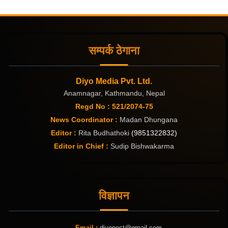
सम्पर्क ठेगाना
Diyo Media Pvt. Ltd.
Anamnagar, Kathmandu, Nepal
Regd No : 521/2074-75
News Coordinator :
Madan Dhungana
Editor :
Rita Budhathoki
(9851322832)
Editor in Chief :
Sudip Bishwakarma
विज्ञापन
Email :
diyopost@gmail.com