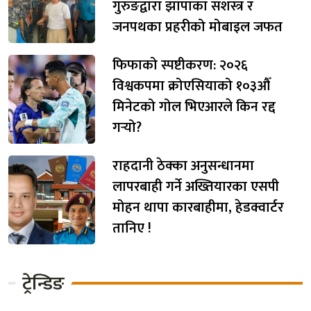
गुरुङद्वारा झापाका सशस्त्र र
जनपथका प्रहरीको मोबाइल जफत
फिफाको स्पष्टीकरण: २०२६
विश्वकपमा क्रोएसियाको १०३औँ
मिनेटको गोल भिएआरले किन रद्द
गर्‍यो?
राहदानी ठेक्का अनुसन्धानमा
लापरबाही गर्ने अख्तियारका एसपी
मोहन थापा कारबाहीमा, हेडक्वार्टर
तानिए !
ट्रेन्डिङ