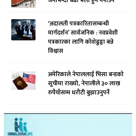
जनाभन्दा बढी भेला हुन नपाउने
‘अदालती पत्रकारितासम्बन्धी
मार्गदर्शन’ सार्वजनिक : नवप्रवेशी
पत्रकारका लागि कोशेढुङ्गा बन्ने
विश्वास
अमेरिकाले नेपाललाई भिसा बन्डकाे
सूचीमा राख्यो, नेपालीले ३० लाख
रुपैयाँसम्म धरौटी बुझाउनुपर्ने