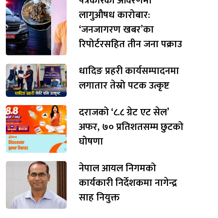
पत्रकारको आवरणमा
लागुऔषध कारोबार:
‘जनजागरण खबर’का
रिपोर्टरसहित तीन जना पक्राउ
धादिङ प्रहरी कार्यसम्पादनमा
लगातार तेस्रो पटक उत्कृष्ट
दराजको ‘८.८ ग्रेट एट सेल’
अफर, ७० प्रतिशतसम्म छुटको
घोषणा
नेपाल आयल निगमको
कार्यकारी निर्देशकमा नागेन्द्र
साह नियुक्त