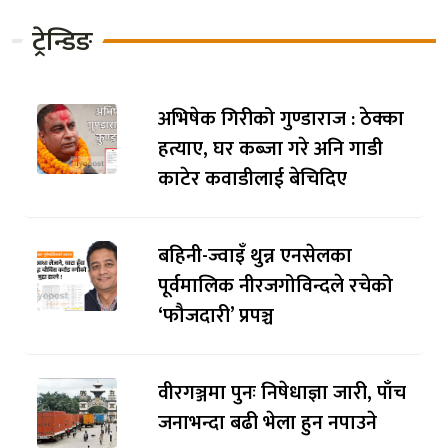
ट्रेन्डिङ
अभिषेक गिरीको गुण्डाराज : ठेक्का
हत्याए, घर कब्जा गरे अनि गाडी
काटेर कवाडीलाई बेचिदिए
बहिनी-ज्वाइँ थुन्न एनसेलका
पूर्वमालिक नीरजगोविन्दले रचेको
‘फौजदारी’ प्रपञ्च
वीरगञ्जमा पुनः निषेधाज्ञा जारी, पाँच
जनाभन्दा बढी भेला हुन नपाउने