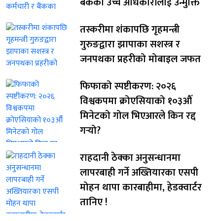
बैंकका उच्च अधिकारीलाई उन्मुक्ति
तस्करीमा शंकापछि गृहमन्त्री
गुरुङद्वारा झापाका सशस्त्र र
जनपथका प्रहरीको मोबाइल जफत
फिफाको स्पष्टीकरण: २०२६
विश्वकपमा क्रोएसियाको १०३औँ
मिनेटको गोल भिएआरले किन रद्द
गर्‍यो?
राहदानी ठेक्का अनुसन्धानमा
लापरबाही गर्ने अख्तियारका एसपी
मोहन थापा कारबाहीमा, हेडक्वार्टर
तानिए !