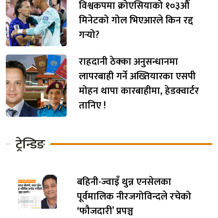
विश्वकपमा क्रोएसियाको १०३औँ
मिनेटको गोल भिएआरले किन रद्द
गर्‍यो?
राहदानी ठेक्का अनुसन्धानमा
लापरबाही गर्ने अख्तियारका एसपी
मोहन थापा कारबाहीमा, हेडक्वार्टर
तानिए !
ट्रेन्डिङ
बहिनी-ज्वाइँ थुन्न एनसेलका
पूर्वमालिक नीरजगोविन्दले रचेको
‘फौजदारी’ प्रपञ्च