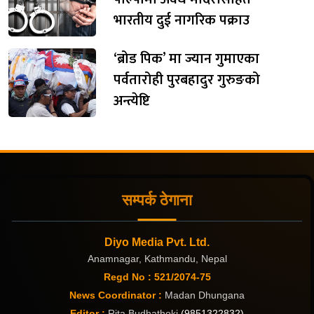
भारतीय दुई नागरिक पक्राउ
‘ब्रोड पिक’ मा ज्यान गुमाएका
पर्वतारोही पुरबहादुर गुरुङको
अन्त्येष्टि
सम्पर्क ठेगाना
Diyo Media Pvt. Ltd.
Anamnagar, Kathmandu, Nepal
Regd No : 521/2074-75
News Coordinator :
Madan Dhungana
Editor :
Rita Budhathoki
(9851322832)