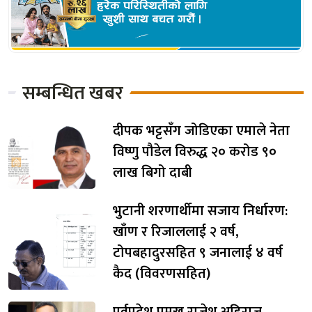
सम्बन्धित खबर
दीपक भट्टसँग जोडिएका एमाले नेता
विष्णु पौडेल विरुद्ध २० करोड ९०
लाख बिगो दाबी
भुटानी शरणार्थीमा सजाय निर्धारण:
खाँण र रिजाललाई २ वर्ष,
टोपबहादुरसहित ९ जनालाई ४ वर्ष
कैद (विवरणसहित)
पूर्वप्रदेश प्रमुख राजेश अहिराज