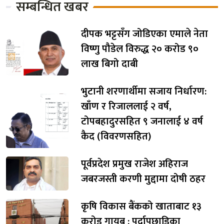
सम्बन्धित खबर
दीपक भट्टसँग जोडिएका एमाले नेता
विष्णु पौडेल विरुद्ध २० करोड ९०
लाख बिगो दाबी
भुटानी शरणार्थीमा सजाय निर्धारण:
खाँण र रिजाललाई २ वर्ष,
टोपबहादुरसहित ९ जनालाई ४ वर्ष
कैद (विवरणसहित)
पूर्वप्रदेश प्रमुख राजेश अहिराज
जबरजस्ती करणी मुद्दामा दोषी ठहर
कृषि विकास बैंकको खाताबाट १३
करोड गायब : पर्दापछाडिका