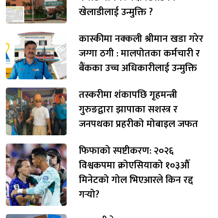
खेलाडीलाई उन्मुक्ति ?
कास्कीमा नक्कली श्रीमान खडा गरेर
जग्गा ठगी : मालपोतका कर्मचारी र
बैंकका उच्च अधिकारीलाई उन्मुक्ति
तस्करीमा शंकापछि गृहमन्त्री
गुरुङद्वारा झापाका सशस्त्र र
जनपथका प्रहरीको मोबाइल जफत
फिफाको स्पष्टीकरण: २०२६
विश्वकपमा क्रोएसियाको १०३औँ
मिनेटको गोल भिएआरले किन रद्द
गर्‍यो?