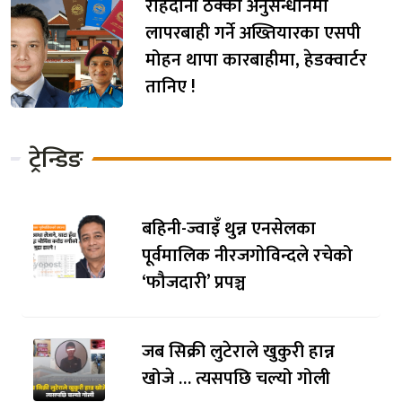
राहदानी ठेक्का अनुसन्धानमा
लापरबाही गर्ने अख्तियारका एसपी
मोहन थापा कारबाहीमा, हेडक्वार्टर
तानिए !
ट्रेन्डिङ
बहिनी-ज्वाइँ थुन्न एनसेलका
पूर्वमालिक नीरजगोविन्दले रचेको
‘फौजदारी’ प्रपञ्च
जब सिक्री लुटेराले खुकुरी हान्न
खोजे … त्यसपछि चल्यो गोली