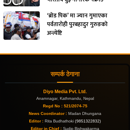
‘ब्रोड पिक’ मा ज्यान गुमाएका
पर्वतारोही पुरबहादुर गुरुङको
अन्त्येष्टि
सम्पर्क ठेगाना
Diyo Media Pvt. Ltd.
Anamnagar, Kathmandu, Nepal
Regd No : 521/2074-75
News Coordinator :
Madan Dhungana
Editor :
Rita Budhathoki
(9851322832)
Editor in Chief :
Sudip Bishwakarma