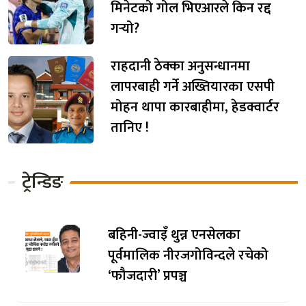
मिनेटको गोल भिएआरले किन रद्द
गर्‍यो?
राहदानी ठेक्का अनुसन्धानमा
लापरबाही गर्ने अख्तियारका एसपी
मोहन थापा कारबाहीमा, हेडक्वार्टर
तानिए !
ट्रेन्डिङ
बहिनी-ज्वाइँ थुन्न एनसेलका
पूर्वमालिक नीरजगोविन्दले रचेको
‘फौजदारी’ प्रपञ्च