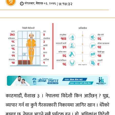
| ७:१७:३२
मंगलबार, बैशाख ०३, २०७६
काठमाडौं, वैशाख ३ । नेपालमा विदेशी किन आउँछन् ? घुम्न,
व्यापार गर्न वा कुनै गैरसरकारी निकायमा जागिर खान । धेरैको
बुझाइ छ, नेपाल आउने सबै पर्यटक हुन् । हो, अधिकांश विदेशी