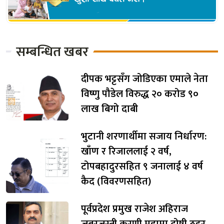
सम्बन्धित खबर
दीपक भट्टसँग जोडिएका एमाले नेता
विष्णु पौडेल विरुद्ध २० करोड ९०
लाख बिगो दाबी
भुटानी शरणार्थीमा सजाय निर्धारण:
खाँण र रिजाललाई २ वर्ष,
टोपबहादुरसहित ९ जनालाई ४ वर्ष
कैद (विवरणसहित)
पूर्वप्रदेश प्रमुख राजेश अहिराज
जबरजस्ती करणी मुद्दामा दोषी ठहर