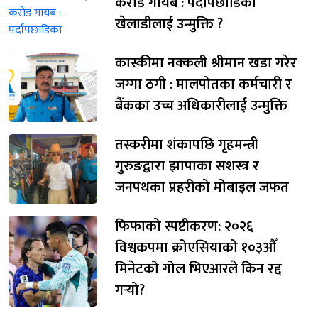
करोड गायब : पर्दापछाडिका
खेलाडीलाई उन्मुक्ति ?
कास्कीमा नक्कली श्रीमान खडा गरेर
जग्गा ठगी : मालपोतका कर्मचारी र
बैंकका उच्च अधिकारीलाई उन्मुक्ति
तस्करीमा शंकापछि गृहमन्त्री
गुरुङद्वारा झापाका सशस्त्र र
जनपथका प्रहरीको मोबाइल जफत
फिफाको स्पष्टीकरण: २०२६
विश्वकपमा क्रोएसियाको १०३औँ
मिनेटको गोल भिएआरले किन रद्द
गर्‍यो?