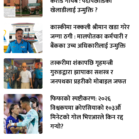
करोड गायब : पर्दापछाडिका
खेलाडीलाई उन्मुक्ति ?
कास्कीमा नक्कली श्रीमान खडा गरेर
जग्गा ठगी : मालपोतका कर्मचारी र
बैंकका उच्च अधिकारीलाई उन्मुक्ति
तस्करीमा शंकापछि गृहमन्त्री
गुरुङद्वारा झापाका सशस्त्र र
जनपथका प्रहरीको मोबाइल जफत
फिफाको स्पष्टीकरण: २०२६
विश्वकपमा क्रोएसियाको १०३औँ
मिनेटको गोल भिएआरले किन रद्द
गर्‍यो?