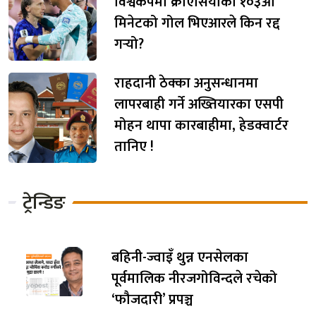
विश्वकपमा क्रोएसियाको १०३औँ
मिनेटको गोल भिएआरले किन रद्द
गर्‍यो?
राहदानी ठेक्का अनुसन्धानमा
लापरबाही गर्ने अख्तियारका एसपी
मोहन थापा कारबाहीमा, हेडक्वार्टर
तानिए !
ट्रेन्डिङ
बहिनी-ज्वाइँ थुन्न एनसेलका
पूर्वमालिक नीरजगोविन्दले रचेको
‘फौजदारी’ प्रपञ्च