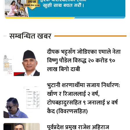
सम्बन्धित खबर
दीपक भट्टसँग जोडिएका एमाले नेता
विष्णु पौडेल विरुद्ध २० करोड ९०
लाख बिगो दाबी
भुटानी शरणार्थीमा सजाय निर्धारण:
खाँण र रिजाललाई २ वर्ष,
टोपबहादुरसहित ९ जनालाई ४ वर्ष
कैद (विवरणसहित)
पूर्वप्रदेश प्रमुख राजेश अहिराज