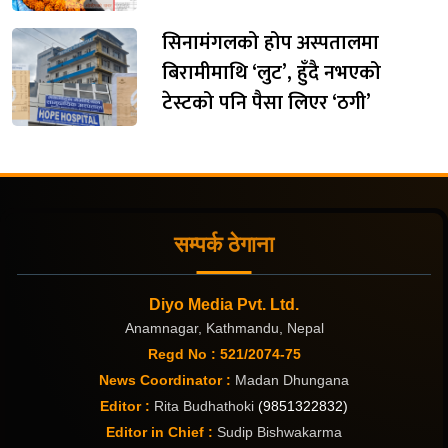
सिनामंगलको होप अस्पतालमा
बिरामीमाथि ‘लुट’, हुँदै नभएको
टेस्टको पनि पैसा लिएर ‘ठगी’
सम्पर्क ठेगाना
Diyo Media Pvt. Ltd.
Anamnagar, Kathmandu, Nepal
Regd No : 521/2074-75
News Coordinator :
Madan Dhungana
Editor :
Rita Budhathoki
(9851322832)
Editor in Chief :
Sudip Bishwakarma