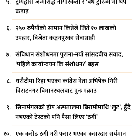
ट्रम्पद्वारा जन्मसिद्ध नागरिकता र ‘बर्थ टुरिज्म’मा थप
कडाइ
२५० रुपैयाँको सामान किन्नेले जिते १० लाखको
उपहार, विजेता कञ्चनपुरका सेवाग्राही
संविधान संशोधनमा पुराना-नयाँ सांसदबीच संवाद,
‘पहिले कार्यान्वयन कि संशोधन?’ बहस
धरौटीमा रिहा भएका कांग्रेस नेता अभिषेक गिरी
विराटनगर विमानस्थलबाट पुनः पक्राउ
सिनामंगलको होप अस्पतालमा बिरामीमाथि ‘लुट’, हुँदै
नभएको टेस्टको पनि पैसा लिएर ‘ठगी’
एक करोड ठगी गरी फरार भएका कसुरदार सूर्यमान