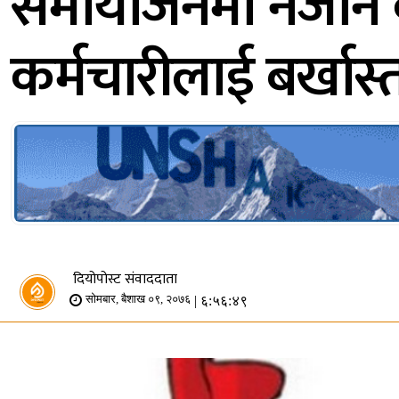
समायोजनमा नजाने क
कर्मचारीलाई बर्खास्
दियोपोस्ट संवाददाता
| ६:५६:४९
सोमबार, बैशाख ०९, २०७६