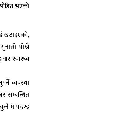
िक पीडित भएको
लाई खटाइएको,
ुनासो पोख्ने
जार स्वास्थ्य
्ने व्यवस्था
र सम्बन्धित
कुनै मापदण्ड