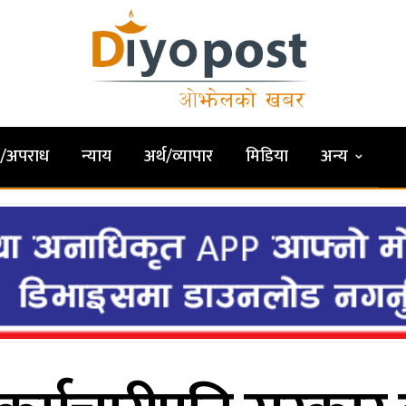
षा/अपराध
न्याय
अर्थ/व्यापार
मिडिया
अन्य