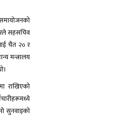
्म समायोजनको
कारले सहसचिव
ाई चैत २० र
न्य मन्त्रालय
यो।
उँमा राखिएको
चारीहरूमध्ये
ासो सुनवाइको