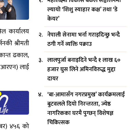
महालक्ष्मी विकास बैंकले सञ्चालनमा
ल्यायो ‘शिशु स्याहार कक्ष’ तथा ‘डे
केयर’
सिल कार्यालय
नेपाली सेनामा भर्ना गराइदिन्छु भन्दै
जनकी श्रीमती
ठगी गर्ने व्यक्ति पक्राउ
भाकान्त ढकाल,
लालपुर्जा बनाइदिने भन्दै १ लाख ६०
(एनआरएन) लाई
हजार घुस लिने अमिनविरुद्ध मुद्दा
दायर
‘बा-आमासँग नगरप्रमुख’ कार्यक्रमलाई
बुटवलले दियो निरन्तरता, ज्येष्ठ
नागरिकका घरमै पुग्छन् विशेषज्ञ
चिकित्सक
म्बर) ४५६ को