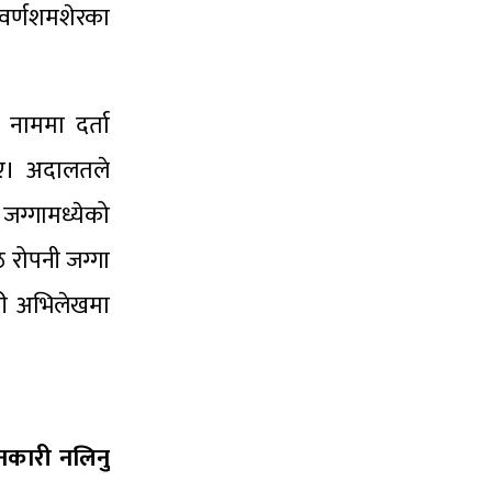
ुवर्णशमशेरका
 नाममा दर्ता
िए। अदालतले
ग्गामध्येको
रोपनी जग्गा
री अभिलेखमा
ानकारी नलिनु