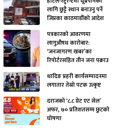
होटल-रेष्टुरेन्टमा धूम्रपानका
लागि छुट्टै स्थान बनाउनु पर्ने
जिप्रका काठमाडौँको आदेश
पत्रकारको आवरणमा
लागुऔषध कारोबार:
‘जनजागरण खबर’का
रिपोर्टरसहित तीन जना पक्राउ
धादिङ प्रहरी कार्यसम्पादनमा
लगातार तेस्रो पटक उत्कृष्ट
दराजको ‘८.८ ग्रेट एट सेल’
अफर, ७० प्रतिशतसम्म छुटको
घोषणा