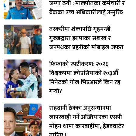
जग्गा ठगी : मालपोतका कर्मचारी र
बैंकका उच्च अधिकारीलाई उन्मुक्ति
तस्करीमा शंकापछि गृहमन्त्री
गुरुङद्वारा झापाका सशस्त्र र
जनपथका प्रहरीको मोबाइल जफत
फिफाको स्पष्टीकरण: २०२६
विश्वकपमा क्रोएसियाको १०३औँ
मिनेटको गोल भिएआरले किन रद्द
गर्‍यो?
राहदानी ठेक्का अनुसन्धानमा
लापरबाही गर्ने अख्तियारका एसपी
मोहन थापा कारबाहीमा, हेडक्वार्टर
तानिए !