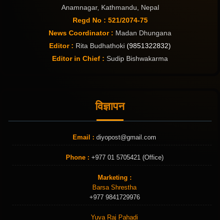
Anamnagar, Kathmandu, Nepal
Regd No : 521/2074-75
News Coordinator :
Madan Dhungana
Editor :
Rita Budhathoki
(9851322832)
Editor in Chief :
Sudip Bishwakarma
विज्ञापन
Email :
diyopost@gmail.com
Phone :
+977 01 5705421 (Office)
Marketing :
Barsa Shrestha
+977 9841729976
Yuva Raj Pahadi