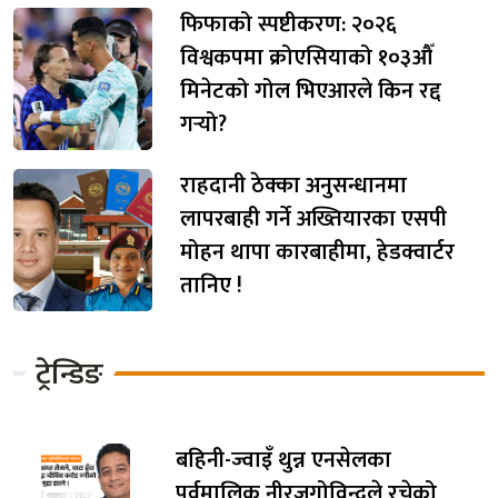
फिफाको स्पष्टीकरण: २०२६
विश्वकपमा क्रोएसियाको १०३औँ
मिनेटको गोल भिएआरले किन रद्द
गर्‍यो?
राहदानी ठेक्का अनुसन्धानमा
लापरबाही गर्ने अख्तियारका एसपी
मोहन थापा कारबाहीमा, हेडक्वार्टर
तानिए !
ट्रेन्डिङ
बहिनी-ज्वाइँ थुन्न एनसेलका
पूर्वमालिक नीरजगोविन्दले रचेको