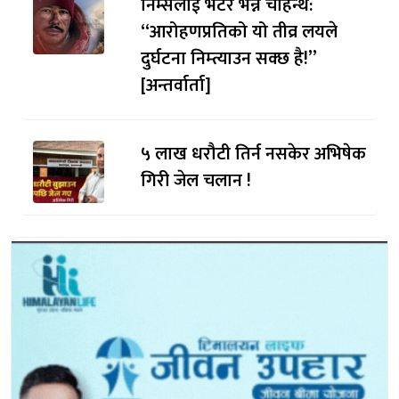
निम्सलाई भेटेर भन्न चाहन्थेँ:
“आरोहणप्रतिको यो तीव्र लयले
दुर्घटना निम्त्याउन सक्छ है!”
[अन्तर्वार्ता]
५ लाख धरौटी तिर्न नसकेर अभिषेक
गिरी जेल चलान !