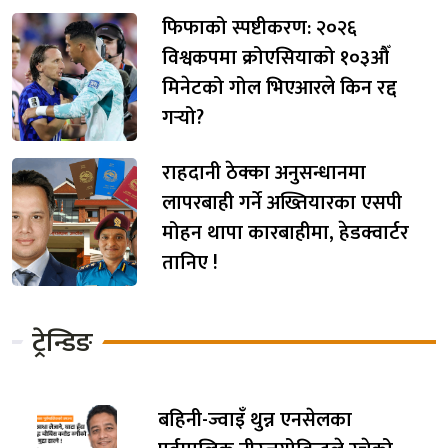
फिफाको स्पष्टीकरण: २०२६
विश्वकपमा क्रोएसियाको १०३औँ
मिनेटको गोल भिएआरले किन रद्द
गर्‍यो?
राहदानी ठेक्का अनुसन्धानमा
लापरबाही गर्ने अख्तियारका एसपी
मोहन थापा कारबाहीमा, हेडक्वार्टर
तानिए !
ट्रेन्डिङ
बहिनी-ज्वाइँ थुन्न एनसेलका