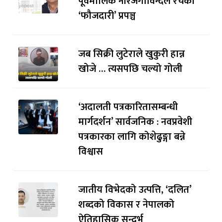
पूर्वमालिक नीरजगोविन्दले रचेको
‘फौजदारी’ प्रपञ्च
जब सिक्री लुटेराले खुकुरी हान्न
खोजे … त्यसपछि चल्यो गोली
‘अदालती पत्रकारितासम्बन्धी
मार्गदर्शन’ सार्वजनिक : नवप्रवेशी
पत्रकारका लागि कोशेढुङ्गा बन्ने
विश्वास
जातीय विभेदको उत्पत्ति, ‘दलित’
शब्दको विकास र नेपालको
ऐतिहासिक सन्दर्भ