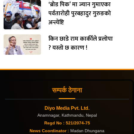
‘ब्रोड पिक’ मा ज्यान गुमाएका
पर्वतारोही पुरबहादुर गुरुङको
अन्त्येष्टि
किन छाडे राम कार्कीले प्रलोपा
? यस्तो छ कारण !
सम्पर्क ठेगाना
Diyo Media Pvt. Ltd.
Anamnagar, Kathmandu, Nepal
Regd No : 521/2074-75
News Coordinator :
Madan Dhungana