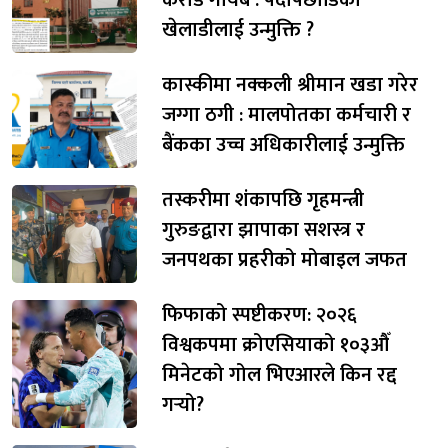
खेलाडीलाई उन्मुक्ति ?
कास्कीमा नक्कली श्रीमान खडा गरेर
जग्गा ठगी : मालपोतका कर्मचारी र
बैंकका उच्च अधिकारीलाई उन्मुक्ति
तस्करीमा शंकापछि गृहमन्त्री
गुरुङद्वारा झापाका सशस्त्र र
जनपथका प्रहरीको मोबाइल जफत
फिफाको स्पष्टीकरण: २०२६
विश्वकपमा क्रोएसियाको १०३औँ
मिनेटको गोल भिएआरले किन रद्द
गर्‍यो?