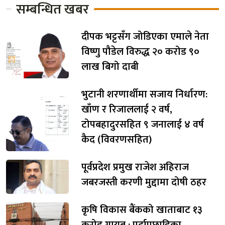
सम्बन्धित खबर
दीपक भट्टसँग जोडिएका एमाले नेता
विष्णु पौडेल विरुद्ध २० करोड ९०
लाख बिगो दाबी
भुटानी शरणार्थीमा सजाय निर्धारण:
खाँण र रिजाललाई २ वर्ष,
टोपबहादुरसहित ९ जनालाई ४ वर्ष
कैद (विवरणसहित)
पूर्वप्रदेश प्रमुख राजेश अहिराज
जबरजस्ती करणी मुद्दामा दोषी ठहर
कृषि विकास बैंकको खाताबाट १३
करोड गायब : पर्दापछाडिका