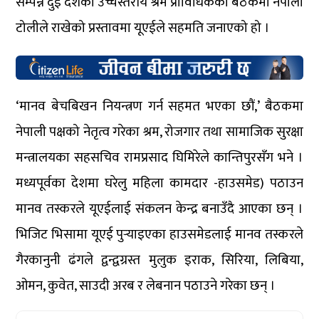
सम्पन्न दुई देशका उच्चस्तरीय श्रम प्राविधिकको बैठकमा नेपाली
टोलीले राखेको प्रस्तावमा यूएईले सहमति जनाएको हो ।
‘मानव बेचबिखन नियन्त्रण गर्न सहमत भएका छौं,’ बैठकमा
नेपाली पक्षको नेतृत्व गरेका श्रम, रोजगार तथा सामाजिक सुरक्षा
मन्त्रालयका सहसचिव रामप्रसाद घिमिरेले कान्तिपुरसँग भने ।
मध्यपूर्वका देशमा घरेलु महिला कामदार -हाउसमेड) पठाउन
मानव तस्करले यूएईलाई संकलन केन्द्र बनाउँदै आएका छन् ।
भिजिट भिसामा यूएई पुर्‍याइएका हाउसमेडलाई मानव तस्करले
गैरकानुनी ढंगले द्वन्द्वग्रस्त मुलुक इराक, सिरिया, लिबिया,
ओमन, कुवेत, साउदी अरब र लेबनान पठाउने गरेका छन् ।