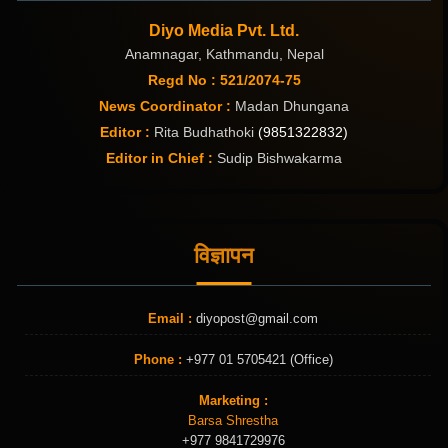
Diyo Media Pvt. Ltd.
Anamnagar, Kathmandu, Nepal
Regd No : 521/2074-75
News Coordinator :
Madan Dhungana
Editor :
Rita Budhathoki
(9851322832)
Editor in Chief :
Sudip Bishwakarma
विज्ञापन
Email :
diyopost@gmail.com
Phone :
+977 01 5705421 (Office)
Marketing :
Barsa Shrestha
+977 9841729976