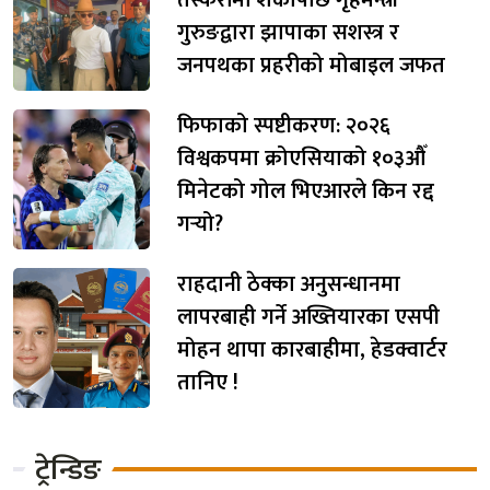
गुरुङद्वारा झापाका सशस्त्र र
जनपथका प्रहरीको मोबाइल जफत
फिफाको स्पष्टीकरण: २०२६
विश्वकपमा क्रोएसियाको १०३औँ
मिनेटको गोल भिएआरले किन रद्द
गर्‍यो?
राहदानी ठेक्का अनुसन्धानमा
लापरबाही गर्ने अख्तियारका एसपी
मोहन थापा कारबाहीमा, हेडक्वार्टर
तानिए !
ट्रेन्डिङ