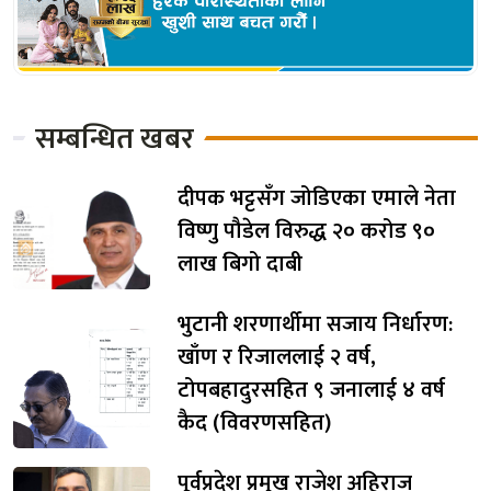
सम्बन्धित खबर
दीपक भट्टसँग जोडिएका एमाले नेता
विष्णु पौडेल विरुद्ध २० करोड ९०
लाख बिगो दाबी
भुटानी शरणार्थीमा सजाय निर्धारण:
खाँण र रिजाललाई २ वर्ष,
टोपबहादुरसहित ९ जनालाई ४ वर्ष
कैद (विवरणसहित)
पूर्वप्रदेश प्रमुख राजेश अहिराज