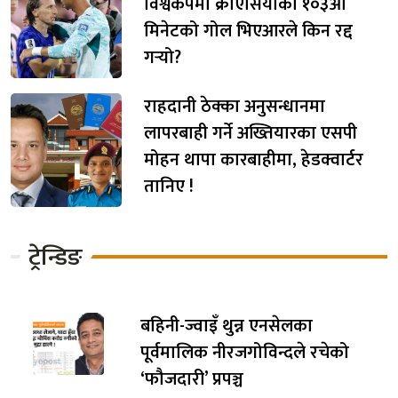
विश्वकपमा क्रोएसियाको १०३औँ
मिनेटको गोल भिएआरले किन रद्द
गर्‍यो?
राहदानी ठेक्का अनुसन्धानमा
लापरबाही गर्ने अख्तियारका एसपी
मोहन थापा कारबाहीमा, हेडक्वार्टर
तानिए !
ट्रेन्डिङ
बहिनी-ज्वाइँ थुन्न एनसेलका
पूर्वमालिक नीरजगोविन्दले रचेको
‘फौजदारी’ प्रपञ्च