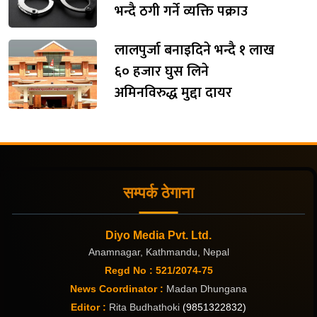
भन्दै ठगी गर्ने व्यक्ति पक्राउ
लालपुर्जा बनाइदिने भन्दै १ लाख
६० हजार घुस लिने
अमिनविरुद्ध मुद्दा दायर
सम्पर्क ठेगाना
Diyo Media Pvt. Ltd.
Anamnagar, Kathmandu, Nepal
Regd No : 521/2074-75
News Coordinator :
Madan Dhungana
Editor :
Rita Budhathoki
(9851322832)