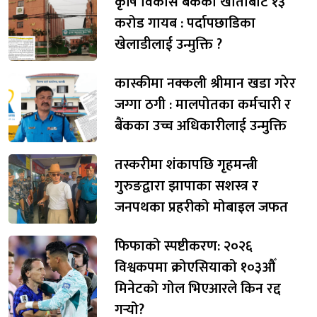
कृषि विकास बैंकको खाताबाट १३
करोड गायब : पर्दापछाडिका
खेलाडीलाई उन्मुक्ति ?
कास्कीमा नक्कली श्रीमान खडा गरेर
जग्गा ठगी : मालपोतका कर्मचारी र
बैंकका उच्च अधिकारीलाई उन्मुक्ति
तस्करीमा शंकापछि गृहमन्त्री
गुरुङद्वारा झापाका सशस्त्र र
जनपथका प्रहरीको मोबाइल जफत
फिफाको स्पष्टीकरण: २०२६
विश्वकपमा क्रोएसियाको १०३औँ
मिनेटको गोल भिएआरले किन रद्द
गर्‍यो?