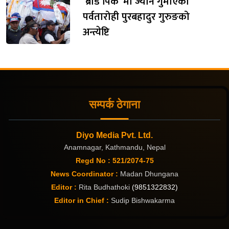
‘ब्रोड पिक’ मा ज्यान गुमाएका
पर्वतारोही पुरबहादुर गुरुङको
अन्त्येष्टि
सम्पर्क ठेगाना
Diyo Media Pvt. Ltd.
Anamnagar, Kathmandu, Nepal
Regd No : 521/2074-75
News Coordinator :
Madan Dhungana
Editor :
Rita Budhathoki
(9851322832)
Editor in Chief :
Sudip Bishwakarma