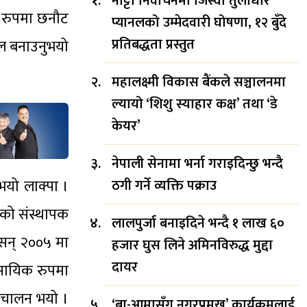
नाट्टा निर्वाचनमा जिस्वा तुलाधार
ो रुपमा छनौट
प्यानलको उम्मेदवारी घोषणा, १२ बुँदे
प्रतिबद्धता प्रस्तुत
बल बनाउनुभयो
महालक्ष्मी विकास बैंकले सञ्चालनमा
ल्यायो ‘शिशु स्याहार कक्ष’ तथा ‘डे
केयर’
नेपाली सेनामा भर्ना गराइदिन्छु भन्दै
भयो लाक्पा ।
ठगी गर्ने व्यक्ति पक्राउ
थाको संस्थापक
लालपुर्जा बनाइदिने भन्दै १ लाख ६०
ा सन् २००५ मा
हजार घुस लिने अमिनविरुद्ध मुद्दा
दायर
यवसायिक रुपमा
संचालन भयो ।
‘बा-आमासँग नगरप्रमुख’ कार्यक्रमलाई