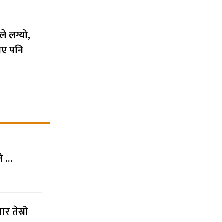
े लग्यो,
भए पनि
जे …
र तेस्रो