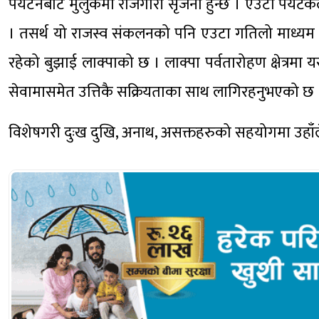
पर्यटनबाट मुलुकमा रोजगारी सृजना हुन्छ । एउटा पर्यट
। तसर्थ यो राजस्व संकलनको पनि एउटा गतिलो माध्यम ह
रहेको बुझाई लाक्पाको छ । लाक्पा पर्वतारोहण क्षेत्रमा
सेवामासमेत उत्तिकै सक्रियताका साथ लागिरहनुभएको छ 
विशेषगरी दुःख दुखि, अनाथ, असक्तहरुको सहयोगमा उहाँ