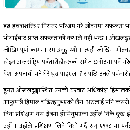
दृढ इच्छाशक्ति र निरन्तर परिश्रम गरे जीवनमा सफलता भन्न
भोगाईबाट प्राप्त सफलताको कथाले यही भन्छ । ओखलढुङगा
जोखिमपूर्ण काममा रमाउनुहुन्थ्यो । त्यही जोखिम मोल
होइन अन्तर्राष्ट्रिय पर्वतारोहीहरुको समेत छनोटमा पर्ने
पेशा अपनायो भने धेरै घुम्न पाइएला ? र पछि उनले पर्व
हुनत ओखलढुङ्गास्थित उनको घरबाट अधिकांश हिमालको दृष
आफुमात्रै हिमाल चढिरहनुभएको छैन, अरुलाई पनि कसरी स
विना प्रशिक्षण यस क्षेत्रमा होमिनुभएका उहाँले निकै दुः
उहाँ । उहाँले प्रशिक्षण लिने निधो गर्दै सन् १९९८ मा