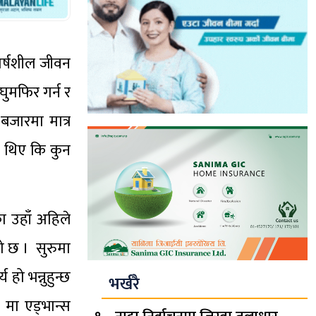
ंघर्षशील जीवन
ुमफिर गर्न र
बजारमा मात्र
का थिए कि कुन
ा उहाँ अहिले
ो छ । सुरुमा
हो भन्नुहुन्छ
भर्खरै
 मा एड्भान्स