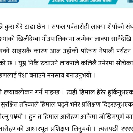
े कुरा धेरै टाढा छैन । सफल पर्वतारोही लाक्पा शेर्पाको स
को खिजीदेम्बा गाँउपालिकामा जन्मेका लाक्पा सानैदेखि घ
्नसक्ने साहसकै कारण आज उहाँको परिचय नेपाली पर्यटन 
 गरेको छ । घुम्न निकै रुचाउने लाक्पाले कलिलै उमेरमा सोचे
तारोहणलाई पेशा बनाउने मनसाय बनाउनुभयो ।
्यावलोकन गर्न पाइन्छ । त्यही हिमाल हेरेर हुर्किनुभएक
ुरक्षित तरिकाले हिमाल चढ्ने भनेर प्रशिक्षण दिइरहनुभएक
ख झेल्नु प¥यो । हुन त हिमाल आरोहण आफैमा जोखिमपूर्ण कार्य 
 पर्वतारोहणको आधारभूत प्रशिक्षण लिनुभयो । त्यसपछी १९९९