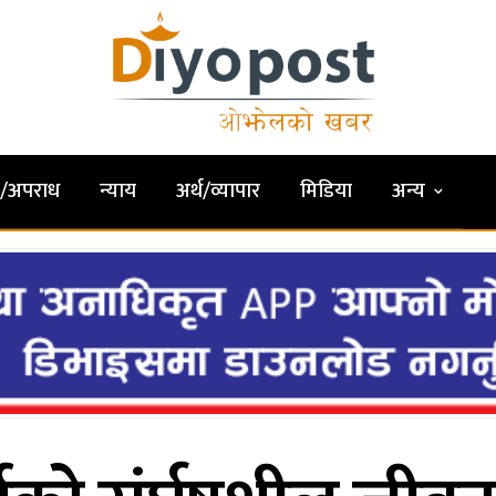
षा/अपराध
न्याय
अर्थ/व्यापार
मिडिया
अन्य