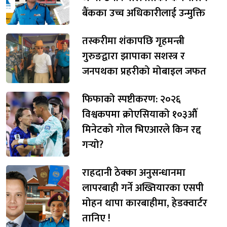
बैंकका उच्च अधिकारीलाई उन्मुक्ति
तस्करीमा शंकापछि गृहमन्त्री
गुरुङद्वारा झापाका सशस्त्र र
जनपथका प्रहरीको मोबाइल जफत
फिफाको स्पष्टीकरण: २०२६
विश्वकपमा क्रोएसियाको १०३औँ
मिनेटको गोल भिएआरले किन रद्द
गर्‍यो?
राहदानी ठेक्का अनुसन्धानमा
लापरबाही गर्ने अख्तियारका एसपी
मोहन थापा कारबाहीमा, हेडक्वार्टर
तानिए !