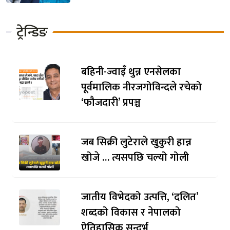
ट्रेन्डिङ
बहिनी-ज्वाइँ थुन्न एनसेलका
पूर्वमालिक नीरजगोविन्दले रचेको
‘फौजदारी’ प्रपञ्च
जब सिक्री लुटेराले खुकुरी हान्न
खोजे … त्यसपछि चल्यो गोली
जातीय विभेदको उत्पत्ति, ‘दलित’
शब्दको विकास र नेपालको
ऐतिहासिक सन्दर्भ