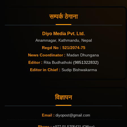
सम्पर्क ठेगाना
Diyo Media Pvt. Ltd.
Anamnagar, Kathmandu, Nepal
Regd No : 521/2074-75
News Coordinator :
Madan Dhungana
Editor :
Rita Budhathoki
(9851322832)
Editor in Chief :
Sudip Bishwakarma
विज्ञापन
Email :
diyopost@gmail.com
Phone :
+977 01 5705421 (Office)