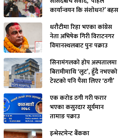
सांसदबीच संवाद, ‘पहिले
कार्यान्वयन कि संशोधन?’ बहस
धरौटीमा रिहा भएका कांग्रेस
नेता अभिषेक गिरी विराटनगर
विमानस्थलबाट पुनः पक्राउ
सिनामंगलको होप अस्पतालमा
बिरामीमाथि ‘लुट’, हुँदै नभएको
टेस्टको पनि पैसा लिएर ‘ठगी’
एक करोड ठगी गरी फरार
भएका कसुरदार सूर्यमान
तामाङ पक्राउ
इन्भेस्टमेन्ट बैंकका