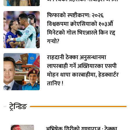
फिफाको स्पष्टीकरण: २०२६
विश्वकपमा क्रोएसियाको १०३औँ
मिनेटको गोल भिएआरले किन रद्द
गर्‍यो?
राहदानी ठेक्का अनुसन्धानमा
लापरबाही गर्ने अख्तियारका एसपी
मोहन थापा कारबाहीमा, हेडक्वार्टर
तानिए !
ट्रेन्डिङ
अभिषेक गिरीको गुण्डाराज : ठेक्का