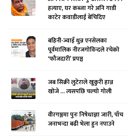
हत्याए, घर कब्जा गरे अनि गाडी
काटेर कवाडीलाई बेचिदिए
बहिनी-ज्वाइँ थुन्न एनसेलका
पूर्वमालिक नीरजगोविन्दले रचेको
‘फौजदारी’ प्रपञ्च
जब सिक्री लुटेराले खुकुरी हान्न
खोजे … त्यसपछि चल्यो गोली
वीरगञ्जमा पुनः निषेधाज्ञा जारी, पाँच
जनाभन्दा बढी भेला हुन नपाउने