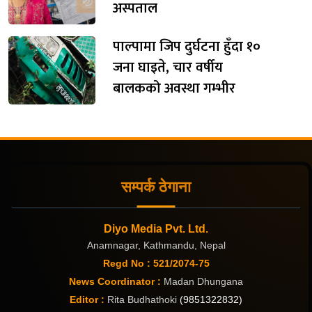
अस्पताल
पाल्पामा जिप दुर्घटना हुँदा १०
जना घाइते, चार वर्षीय
बालकको अवस्था गम्भीर
सम्पर्क ठेगाना
Diyo Media Pvt. Ltd.
Anamnagar, Kathmandu, Nepal
Regd No : 521/2074-75
News Coordinator :
Madan Dhungana
Editor :
Rita Budhathoki
(9851322832)