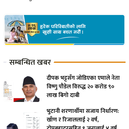
सम्बन्धित खबर
दीपक भट्टसँग जोडिएका एमाले नेता
विष्णु पौडेल विरुद्ध २० करोड ९०
लाख बिगो दाबी
भुटानी शरणार्थीमा सजाय निर्धारण:
खाँण र रिजाललाई २ वर्ष,
टोपबहादुरसहित ९ जनालाई ४ वर्ष