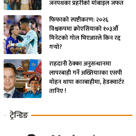
जनपथका प्रहरीको मोबाइल जफत
फिफाको स्पष्टीकरण: २०२६
विश्वकपमा क्रोएसियाको १०३औँ
मिनेटको गोल भिएआरले किन रद्द
गर्‍यो?
राहदानी ठेक्का अनुसन्धानमा
लापरबाही गर्ने अख्तियारका एसपी
मोहन थापा कारबाहीमा, हेडक्वार्टर
तानिए !
ट्रेन्डिङ