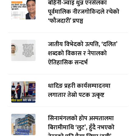
बहिनी-ज्वाइँ थुन्न एनसेलका
पूर्वमालिक नीरजगोविन्दले रचेको
‘फौजदारी’ प्रपञ्च
जातीय विभेदको उत्पत्ति, ‘दलित’
शब्दको विकास र नेपालको
ऐतिहासिक सन्दर्भ
धादिङ प्रहरी कार्यसम्पादनमा
लगातार तेस्रो पटक उत्कृष्ट
सिनामंगलको होप अस्पतालमा
बिरामीमाथि ‘लुट’, हुँदै नभएको