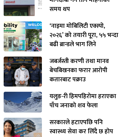
मागदाबी गर्न तीन महिनाको
समय थप
‘नाइमा मोबिलिटी एक्स्पो,
२०२६’ को तयारी पूरा, ५५ भन्दा
बढी ब्रान्डले भाग लिने
जबर्जस्ती करणी तथा मानव
बेचबिखनका फरार आरोपी
कतारबाट पक्राउ
यलुङ-री हिमपहिरोमा हराएका
पाँच जनाको शव फेला
सरकारले हटाएपछि पनि
स्वास्थ्य सेवा कर लिँदै छ होप