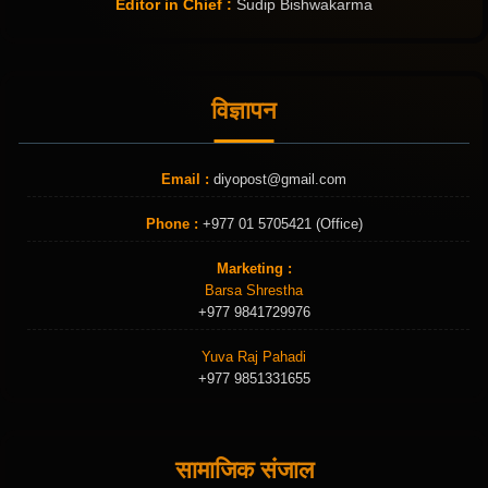
Editor in Chief :
Sudip Bishwakarma
विज्ञापन
Email :
diyopost@gmail.com
Phone :
+977 01 5705421 (Office)
Marketing :
Barsa Shrestha
+977 9841729976
Yuva Raj Pahadi
+977 9851331655
सामाजिक संजाल