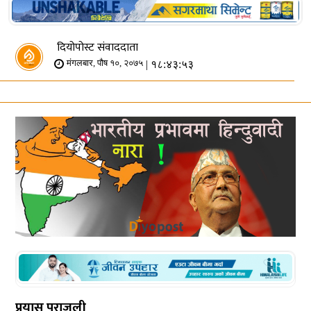
दियोपोस्ट संवाददाता
| १८:४३:५३
मंगलबार, पौष १०, २०७५
प्रयास पराजुली