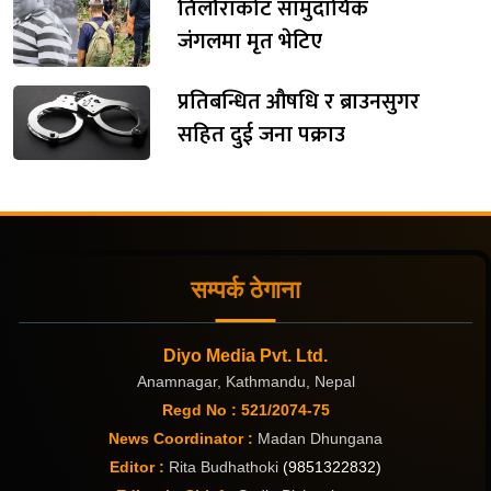
तिलौराकोट सामुदायिक
जंगलमा मृत भेटिए
प्रतिबन्धित औषधि र ब्राउनसुगर
सहित दुई जना पक्राउ
सम्पर्क ठेगाना
Diyo Media Pvt. Ltd.
Anamnagar, Kathmandu, Nepal
Regd No : 521/2074-75
News Coordinator :
Madan Dhungana
Editor :
Rita Budhathoki
(9851322832)