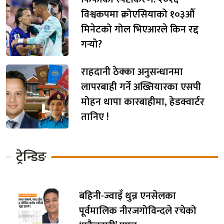
विश्वकपमा क्रोएसियाको १०३औँ
मिनेटको गोल भिएआरले किन रद्द
गर्‍यो?
राहदानी ठेक्का अनुसन्धानमा
लापरबाही गर्ने अख्तियारका एसपी
मोहन थापा कारबाहीमा, हेडक्वार्टर
तानिए !
ट्रेन्डिङ
बहिनी-ज्वाइँ थुन्न एनसेलका
पूर्वमालिक नीरजगोविन्दले रचेको