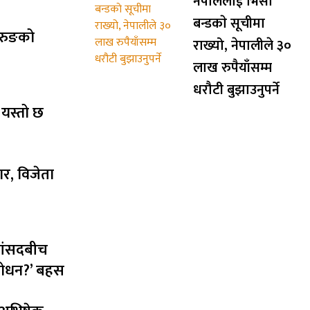
नेपाललाई भिसा
बन्डकाे सूचीमा
गुरुङको
राख्यो, नेपालीले ३०
लाख रुपैयाँसम्म
धरौटी बुझाउनुपर्ने
 यस्तो छ
ार, विजेता
सांसदबीच
ंशोधन?’ बहस