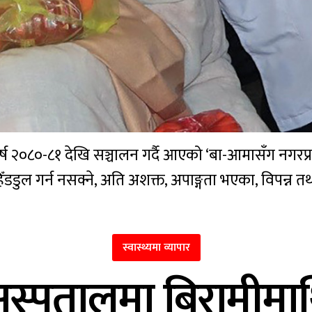
२०८०-८१ देखि सञ्चालन गर्दै आएको ‘बा-आमासँग नगरप्रम
ँडडुल गर्न नसक्ने, अति अशक्त, अपाङ्गता भएका, विपन्न तथा
स्वास्थ्यमा व्यापार
्पतालमा बिरामीमाथि 