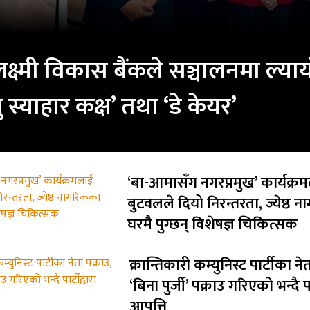
क्ष्मी विकास बैंकले सञ्चालनमा ल्या
 स्याहार कक्ष’ तथा ‘डे केयर’
‘बा-आमासँग नगरप्रमुख’ कार्यक्र
बुटवलले दियो निरन्तरता, ज्येष्ठ 
घरमै पुग्छन् विशेषज्ञ चिकित्सक
क्रान्तिकारी कम्युनिस्ट पार्टीका ने
‘बिना पुर्जी’ पक्राउ गरिएको भन्दै पार
आपत्ति