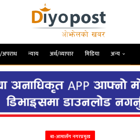
षा/अपराध
न्याय
अर्थ/व्यापार
मिडिया
अन्य
बा-आमासँग नगरप्रमुख