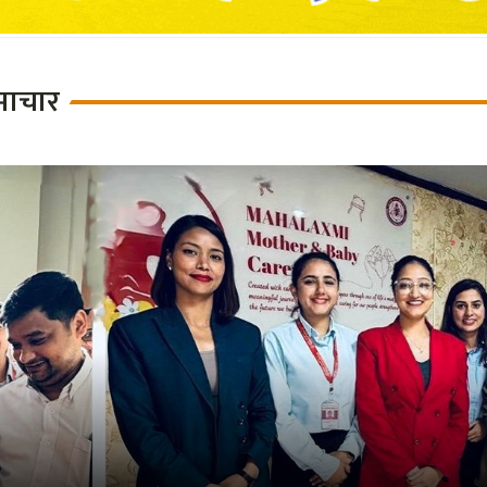
माचार