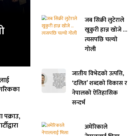
जब सिक्री लुटेराले
यो
खुकुरी हान्न खोजे …
त्यसपछि चल्यो
गोली
जातीय विभेदको उत्पत्ति,
मलाई
‘दलित’ शब्दको विकास र
नागरिकका
नेपालको ऐतिहासिक
सन्दर्भ
ता पक्राउ,
्टीद्वारा
अमेरिकाले