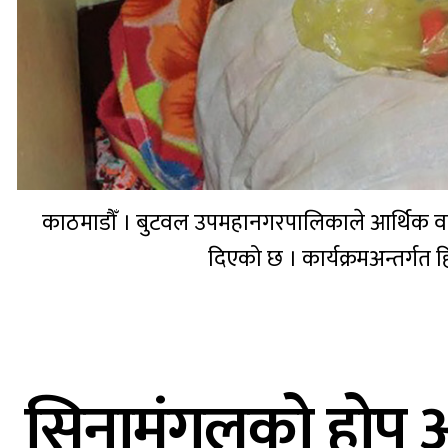
काठमाडौँ । बुटवल उपमहानगरपालिकाले आर्थिक वर्ष 
दिएको छ । कार्यक्रमअन्तर्गत हि
सिनामंगलको होप अस