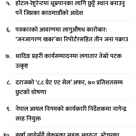
होटल-रेष्टुरेन्टमा धूम्रपानका लागि छुट्टै स्थान बनाउनु
पर्ने जिप्रका काठमाडौँको आदेश
पत्रकारको आवरणमा लागुऔषध कारोबार:
‘जनजागरण खबर’का रिपोर्टरसहित तीन जना पक्राउ
धादिङ प्रहरी कार्यसम्पादनमा लगातार तेस्रो पटक
उत्कृष्ट
दराजको ‘८.८ ग्रेट एट सेल’ अफर, ७० प्रतिशतसम्म
छुटको घोषणा
नेपाल आयल निगमको कार्यकारी निर्देशकमा नागेन्द्र
साह नियुक्त
बर्खा लागेसँगै लेकमका सडक अवरुद्ध, स्ट्रेचरका