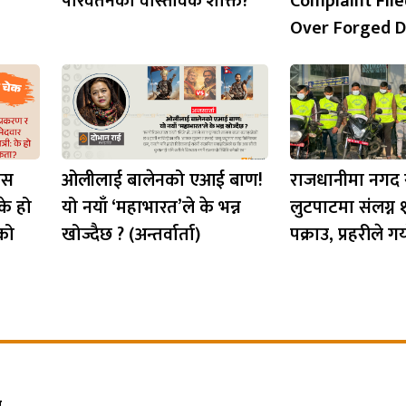
परिवर्तनको वास्तविक शक्ति?
Complaint File
Over Forged 
रेस
ओलीलाई बालेनको एआई बाण!
राजधानीमा नगद 
 के हो
यो नयाँ ‘महाभारत’ले के भन्न
लुटपाटमा संलग्न
को
खोज्दैछ ? (अन्तर्वार्ता)
पक्राउ, प्रहरीले ग