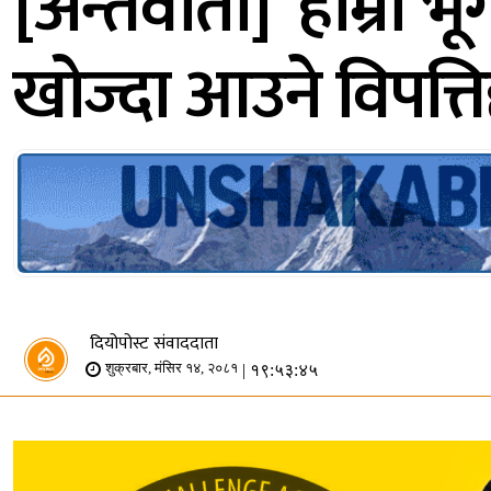
[अन्तर्वार्ता] ‘हाम्
खोज्दा आउने विपत्त
दियोपोस्ट संवाददाता
| १९:५३:४५
शुक्रबार, मंसिर १४, २०८१