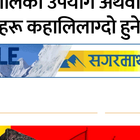
रो भूगोलको उपयोग अथवा
िहरू कहालिलाग्दो हुन