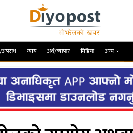
षा/अपराध
न्याय
अर्थ/व्यापार
मिडिया
अन्य