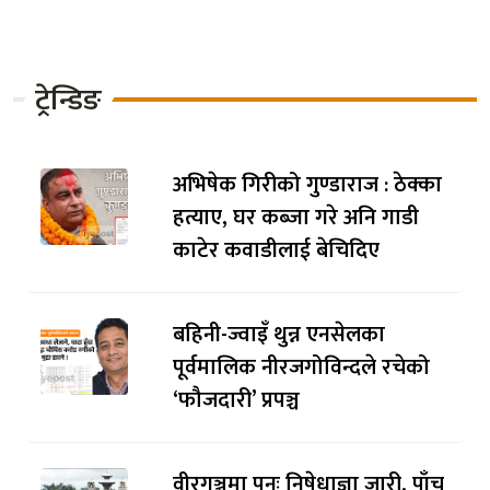
घृणित राजनीति, ७ करोड हानी
पुर्याएर पोखरा दुर्गन्धित !
ट्रेन्डिङ
अभिषेक गिरीको गुण्डाराज : ठेक्का
हत्याए, घर कब्जा गरे अनि गाडी
काटेर कवाडीलाई बेचिदिए
बहिनी-ज्वाइँ थुन्न एनसेलका
पूर्वमालिक नीरजगोविन्दले रचेको
‘फौजदारी’ प्रपञ्च
वीरगञ्जमा पुनः निषेधाज्ञा जारी, पाँच