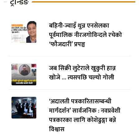
ट्रेन्डिङ
बहिनी-ज्वाइँ थुन्न एनसेलका
पूर्वमालिक नीरजगोविन्दले रचेको
‘फौजदारी’ प्रपञ्च
जब सिक्री लुटेराले खुकुरी हान्न
खोजे … त्यसपछि चल्यो गोली
‘अदालती पत्रकारितासम्बन्धी
मार्गदर्शन’ सार्वजनिक : नवप्रवेशी
पत्रकारका लागि कोशेढुङ्गा बन्ने
विश्वास