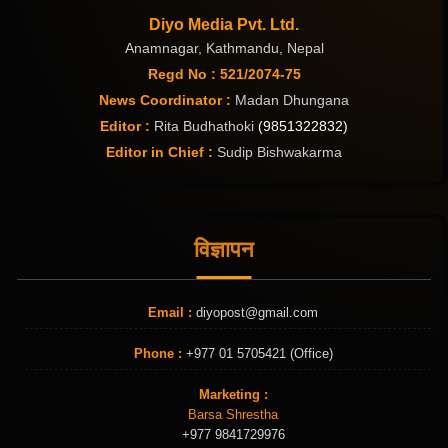
Diyo Media Pvt. Ltd.
Anamnagar, Kathmandu, Nepal
Regd No : 521/2074-75
News Coordinator :
Madan Dhungana
Editor :
Rita Budhathoki
(9851322832)
Editor in Chief :
Sudip Bishwakarma
विज्ञापन
Email :
diyopost@gmail.com
Phone :
+977 01 5705421 (Office)
Marketing :
Barsa Shrestha
+977 9841729976