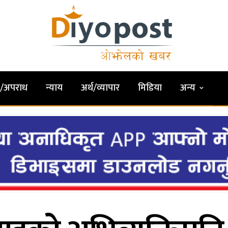
षा/अपराध
न्याय
अर्थ/व्यापार
मिडिया
अन्य