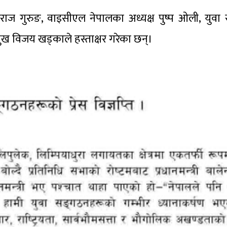
ष महाराज गुरुङ, वाइसीएल नेपालका अध्यक्ष पुष्प ओली, युव
ुख विजय खड्काले हस्ताक्षर गरेका छन्।