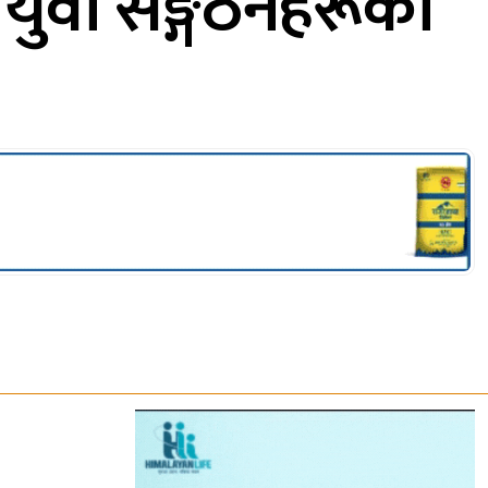
रति युवा सङ्गठनहरूको