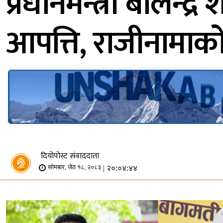
प्रधानमन्त्री बालेन्द
आपत्ति, राजीनामाक
दियोपोस्ट संवाददाता
| २०:०४:४४
सोमबार, जेठ १८, २०८३