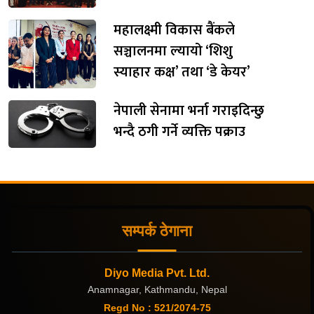
महालक्ष्मी विकास बैंकले
सञ्चालनमा ल्यायो ‘शिशु
स्याहार कक्ष’ तथा ‘डे केयर’
नेपाली सेनामा भर्ना गराइदिन्छु
भन्दै ठगी गर्ने व्यक्ति पक्राउ
सम्पर्क ठेगाना
Diyo Media Pvt. Ltd.
Anamnagar, Kathmandu, Nepal
Regd No : 521/2074-75