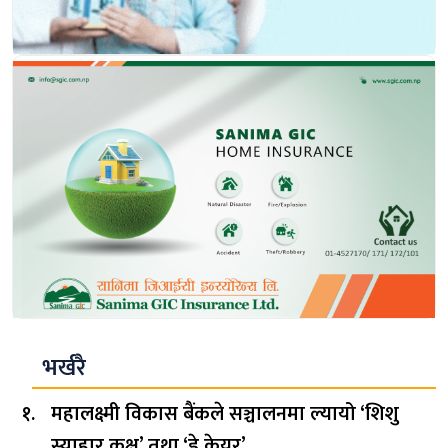
भर्खरै
महालक्ष्मी विकास बैंकले सञ्चालनमा ल्यायो ‘शिशु
स्याहार कक्ष’ तथा ‘डे केयर’