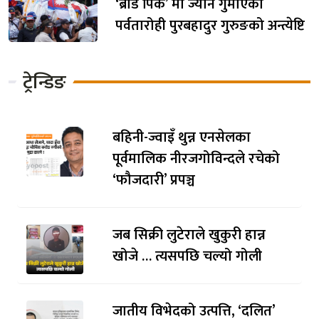
‘ब्रोड पिक’ मा ज्यान गुमाएका
पर्वतारोही पुरबहादुर गुरुङको अन्त्येष्टि
ट्रेन्डिङ
बहिनी-ज्वाइँ थुन्न एनसेलका
पूर्वमालिक नीरजगोविन्दले रचेको
‘फौजदारी’ प्रपञ्च
जब सिक्री लुटेराले खुकुरी हान्न
खोजे … त्यसपछि चल्यो गोली
जातीय विभेदको उत्पत्ति, ‘दलित’