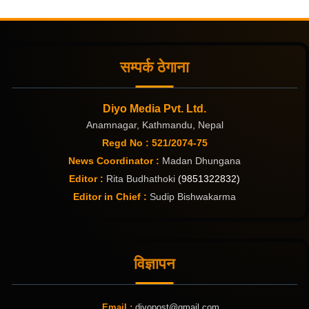
सम्पर्क ठेगाना
Diyo Media Pvt. Ltd.
Anamnagar, Kathmandu, Nepal
Regd No : 521/2074-75
News Coordinator :
Madan Dhungana
Editor :
Rita Budhathoki
(9851322832)
Editor in Chief :
Sudip Bishwakarma
विज्ञापन
Email :
diyopost@gmail.com