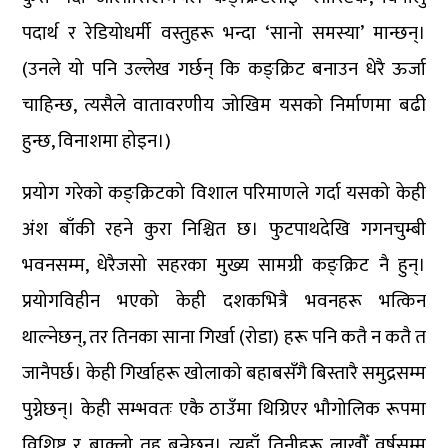
पदार्थ र रेडियोधर्मी वस्तुहरू भन्दा ‘सानो समस्या’ मान्छन्।
(उनले यो पनि उल्लेख गर्छन् कि कङ्क्रिट बनाउन धेरै ऊर्जा
चाहिन्छ, त्यसैले वातावरणीय जोखिम यसको निर्माणमा बढी
हुन्छ, विनाशमा होइन।)
प्रयोग गरेको कङ्क्रिटको विशाल परिमाणले गर्दा यसको केही
अंश बाँकी रहने कुरा निश्चित छ। फुटपाथदेखि गगनचुम्बी
भवनसम्म, धेरैजसो सहरका मुख्य सामग्री कङ्क्रिट नै हुन्।
प्रयोगविहीन भएको केही दशकभित्रै भवनहरू भत्किन
थाल्नेछन्, तर तिनका साना गिर्खा (रोडा) हरू पनि कतै न कतै त
जानैपर्छ। केही गिर्खाहरू खोलाको बहाबसँगै बिस्तारै समुद्रसम्म
पुग्नेछन्। केही सम्भवतः एकै ठाउँमा थिग्रिएर भौगोलिक रूपमा
विशिष्ट र बाक्लो तह बन्नेछन्। त्यहाँ तिनीहरू लाखौँ वर्षसम्म