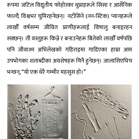
रूपमा जटिल विद्युतीय फोहोरका थुप्राहरूले सिसा र आर्सेनिक
फाल्दै विश्वभर घुमिरहनेछन्। नटाँसिने (नन-स्टिक) प्यानहरूले
लाखौँ वर्षसम्म जीवित प्राणीहरूलाई विषालु बनाइरहन
सक्छन्। ती वस्तुहरू किन्ने र बनाउनेहरू बितेको लाखौँ वर्षपछि
पनि जीवाश्म अभिलेखको गहिराइमा गाडिएका हाम्रा आम
उपभोगका शताब्दीका अवशेषहरू यिनै हुनेछन्। जालासिएभिच
भन्छन्, “यो एक धेरै गम्भीर महसुस हो।”