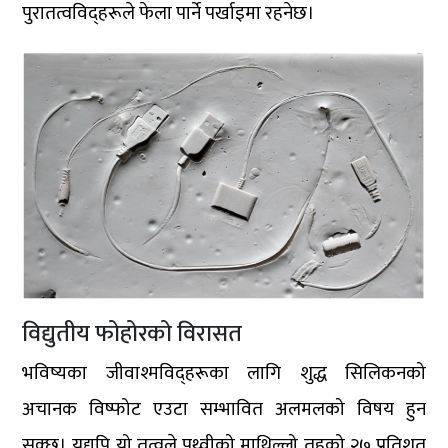
पुरातत्वविद्हरूले फेला पार्ने पर्खाइमा रहनेछ।
विद्युतीय फोहोरको विरासत
भविष्यका जीवाश्मविद्हरूका लागि शुद्ध सिलिकनको
अचानक विष्फोट एउटा सम्भावित अलमलको विषय हुन
सक्छ। यद्यपि यो तत्वले पृथ्वीको माथिल्लो तहको २७ प्रतिशत