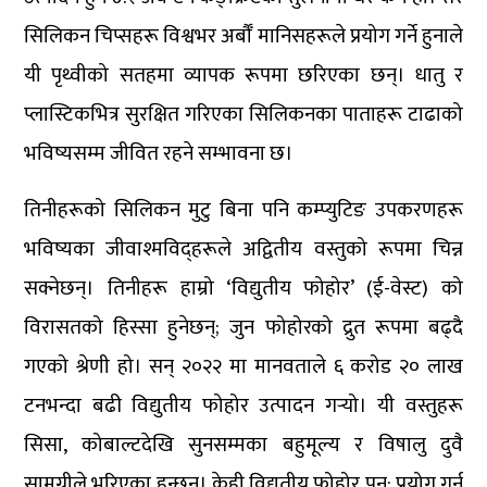
सिलिकन चिप्सहरू विश्वभर अर्बौँ मानिसहरूले प्रयोग गर्ने हुनाले
यी पृथ्वीको सतहमा व्यापक रूपमा छरिएका छन्। धातु र
प्लास्टिकभित्र सुरक्षित गरिएका सिलिकनका पाताहरू टाढाको
भविष्यसम्म जीवित रहने सम्भावना छ।
तिनीहरूको सिलिकन मुटु बिना पनि कम्प्युटिङ उपकरणहरू
भविष्यका जीवाश्मविद्हरूले अद्वितीय वस्तुको रूपमा चिन्न
सक्नेछन्। तिनीहरू हाम्रो ‘विद्युतीय फोहोर’ (ई-वेस्ट) को
विरासतको हिस्सा हुनेछन्; जुन फोहोरको द्रुत रूपमा बढ्दै
गएको श्रेणी हो। सन् २०२२ मा मानवताले ६ करोड २० लाख
टनभन्दा बढी विद्युतीय फोहोर उत्पादन गर्‍यो। यी वस्तुहरू
सिसा, कोबाल्टदेखि सुनसम्मका बहुमूल्य र विषालु दुवै
सामग्रीले भरिएका हुन्छन्। केही विद्युतीय फोहोर पुन: प्रयोग गर्न