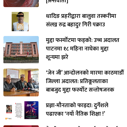
[अन्तर्वार्ता]
धादिङ प्रहरीद्वारा बालुवा तस्करीमा
संलग्न रुद्र बहादुर गिरी पक्राउ
मुद्दा फर्स्योटमा फड्को: उच्च अदालत
पाटनमा १८ महिना नाघेका मुद्दा
शून्यमा झरे
‘जेन जी’ आन्दोलनको मारमा काठमाडौँ
जिल्ला अदालत: प्रतिकूलताका
बाबजुद मुद्दा फर्स्योट सन्तोषजनक
प्रज्ञा-मौनताको फाइदा: दुर्गेशले
पढाएका ‘नयाँ नैतिक शिक्षा !’