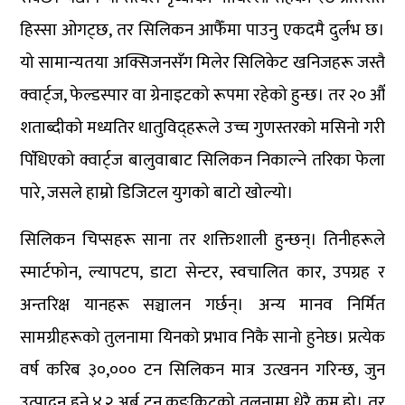
हिस्सा ओगट्छ, तर सिलिकन आफैँमा पाउनु एकदमै दुर्लभ छ।
यो सामान्यतया अक्सिजनसँग मिलेर सिलिकेट खनिजहरू जस्तै
क्वार्ट्ज, फेल्डस्पार वा ग्रेनाइटको रूपमा रहेको हुन्छ। तर २० औँ
शताब्दीको मध्यतिर धातुविद्हरूले उच्च गुणस्तरको मसिनो गरी
पिँधिएको क्वार्ट्ज बालुवाबाट सिलिकन निकाल्ने तरिका फेला
पारे, जसले हाम्रो डिजिटल युगको बाटो खोल्यो।
सिलिकन चिप्सहरू साना तर शक्तिशाली हुन्छन्। तिनीहरूले
स्मार्टफोन, ल्यापटप, डाटा सेन्टर, स्वचालित कार, उपग्रह र
अन्तरिक्ष यानहरू सञ्चालन गर्छन्। अन्य मानव निर्मित
सामग्रीहरूको तुलनामा यिनको प्रभाव निकै सानो हुनेछ। प्रत्येक
वर्ष करिब ३०,००० टन सिलिकन मात्र उत्खनन गरिन्छ, जुन
उत्पादन हुने ४.२ अर्ब टन कङ्क्रिटको तुलनामा धेरै कम हो। तर