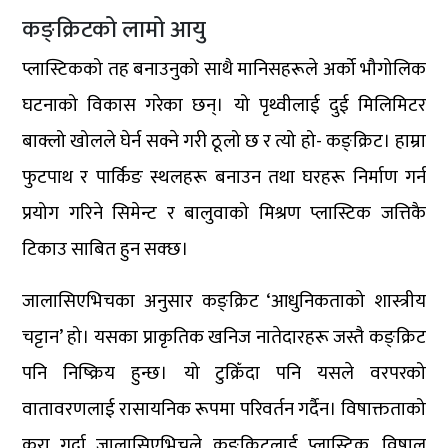
कङ्क्रिटको लामो आयु
प्लास्टिकको तह बनाउनुको साथै मानिसहरूले अर्को भौगोलिक
घटनाको विकास गरेका छन्। यो पृथ्वीलाई दुई मिलिमिटर
बाक्लो खोलले घेर्न सक्ने गरी ठूलो छ र त्यो हो- कङ्क्रिट। हाम्रा
फुटपाथ र पार्किङ स्थलहरू बनाउन तथा घरहरू निर्माण गर्न
प्रयोग गरिने सिमेन्ट र बालुवाको मिश्रण प्लास्टिक जत्तिकै
टिकाउ साबित हुन सक्छ।
जालासिएभिचका अनुसार कङ्क्रिट ‘आधुनिकताको शास्त्रीय
चट्टान’ हो। यसका प्राकृतिक खनिज नातेदारहरू जस्तै कङ्क्रिट
पनि निष्क्रिय हुन्छ। यो टुक्रिँदा पनि यसले वरपरको
वातावरणलाई रासायनिक रूपमा परिवर्तन गर्दैन। विषाक्तताको
कुरा गर्दा जालासिएभिचले कङ्क्रिटलाई प्लास्टिक, विषालु