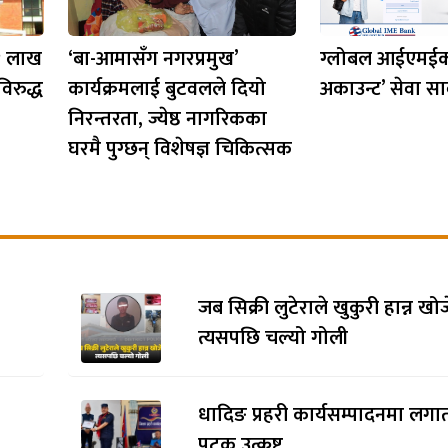
 १ लाख
‘बा-आमासँग नगरप्रमुख’
ग्लोबल आईएमईको 
िरुद्ध
कार्यक्रमलाई बुटवलले दियो
अकाउन्ट’ सेवा सा
निरन्तरता, ज्येष्ठ नागरिकका
घरमै पुग्छन् विशेषज्ञ चिकित्सक
जब सिक्री लुटेराले खुकुरी हान्न खो
त्यसपछि चल्यो गोली
धादिङ प्रहरी कार्यसम्पादनमा लगाता
पटक उत्कृष्ट