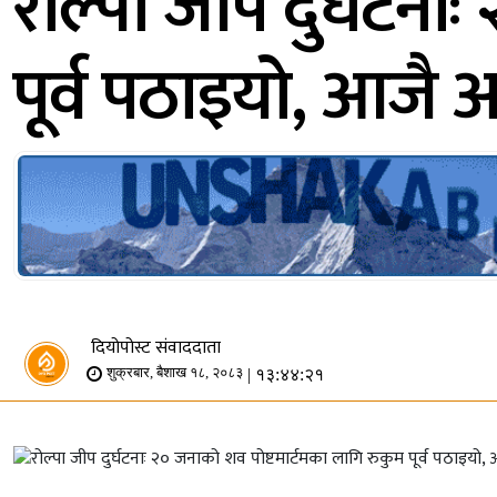
रोल्पा जीप दुर्घटना
पूर्व पठाइयो, आजै अन्त
दियोपोस्ट संवाददाता
| १३:४४:२१
शुक्रबार, बैशाख १८, २०८३