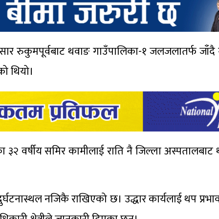
अनुसार रुकुमपूर्वबाट थवाङ गाउँपालिका-१ जलजलातर्फ जाँदै
ेको थियो।
-५ का ३२ वर्षीय समिर कामीलाई राति नै जिल्ला अस्पतालबा
घटनास्थल नजिकै राखिएको छ। उद्धार कार्यलाई थप प्रभा