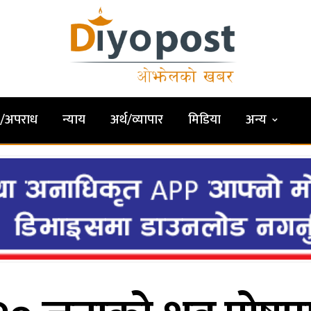
षा/अपराध
न्याय
अर्थ/व्यापार
मिडिया
अन्य