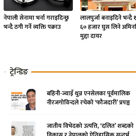
नेपाली सेनामा भर्ना गराइदिन्छु
लालपुर्जा बनाइदिने भन्दै
भन्दै ठगी गर्ने व्यक्ति पक्राउ
६० हजार घुस लिने अमिनव
मुद्दा दायर
ट्रेन्डिङ
बहिनी-ज्वाइँ थुन्न एनसेलका पूर्वमालिक
नीरजगोविन्दले रचेको ‘फौजदारी’ प्रपञ्च
जातीय विभेदको उत्पत्ति, ‘दलित’ शब्दको
विकास र नेपालको ऐतिहासिक सन्दर्भ