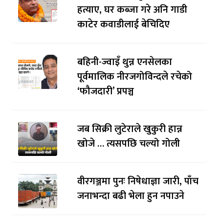
हत्याए, घर कब्जा गरे अनि गाडी
काटेर कवाडीलाई बेचिदिए
बहिनी-ज्वाइँ थुन्न एनसेलका
पूर्वमालिक नीरजगोविन्दले रचेको
‘फौजदारी’ प्रपञ्च
जब सिक्री लुटेराले खुकुरी हान्न
खोजे … त्यसपछि चल्यो गोली
वीरगञ्जमा पुनः निषेधाज्ञा जारी, पाँच
जनाभन्दा बढी भेला हुन नपाउने