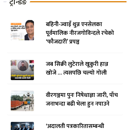
ट्रेन्डिङ
बहिनी-ज्वाइँ थुन्न एनसेलका
पूर्वमालिक नीरजगोविन्दले रचेको
‘फौजदारी’ प्रपञ्च
जब सिक्री लुटेराले खुकुरी हान्न
खोजे … त्यसपछि चल्यो गोली
वीरगञ्जमा पुनः निषेधाज्ञा जारी, पाँच
जनाभन्दा बढी भेला हुन नपाउने
‘अदालती पत्रकारितासम्बन्धी