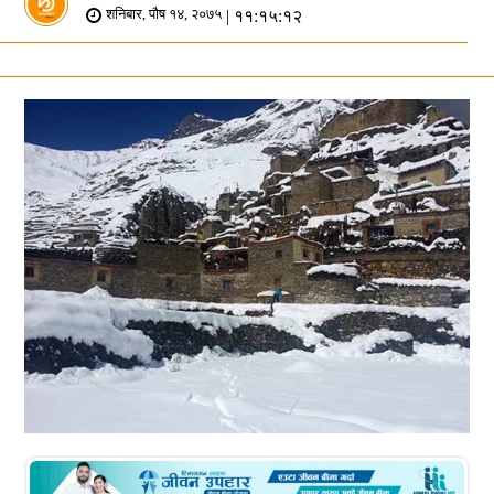
| ११:१५:१२
शनिबार, पौष १४, २०७५