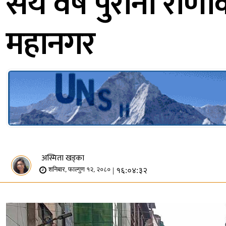
सय वर्ष पुरानो राणा
महानगर
अस्मिता खड्का
| १६:०४:३२
शनिबार, फाल्गुण १२, २०८०