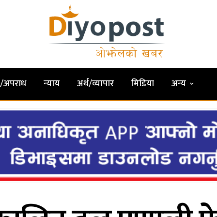
षा/अपराध
न्याय
अर्थ/व्यापार
मिडिया
अन्य