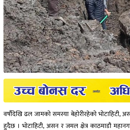
वर्षौदेखि ढल जामको समस्या बेहोरीरहेको भोटाहिटी, अस
हुदैछ । भोटाहिटी, असन र जमल क्षेत्र काठमाडौ महानगर