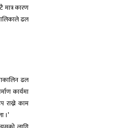
ै मात्र कारण
रपालिकाले ढल
राणाकालिन ढल
्माण कार्यमा
प राख्ने काम
ा ।’
त्यसको लागि