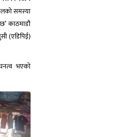
े ढलको समस्या
ो छ’ काठमाडौ
ुसी (एडिपिई)
 घनत्व भएको