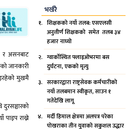
भर्खरै
शिक्षकको नयाँ तलब: एसएलसी
अनुत्तीर्ण शिक्षकको समेत तलब ३४
हजार नाघ्यो
असन र असनबाट
ग्वार्कोस्थित फ्लाइओभरमा बस
रहेको जानकारी
दुर्घटना, एकको मृत्यु
इरहेको मुखमै
सरकारद्वारा राष्ट्रसेवक कर्मचारीको
नयाँ तलबमान स्वीकृत, साउन १
गतेदेखि लागू
ि दुरसञ्चारको
मर्दी हिमाल क्षेत्रमा अलपत्र परेका
 पाइप राख्ने
पोखराका तीन युवाको सकुशल उद्धार