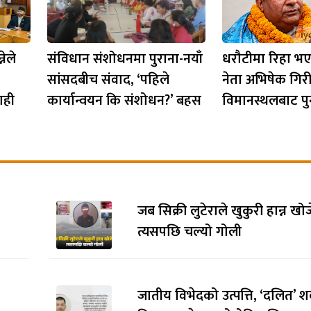
नेले
संविधान संशोधनमा पुराना-नयाँ
धरौटीमा रिहा भएक
सांसदबीच संवाद, ‘पहिले
नेता अभिषेक गिर
ाही
कार्यान्वयन कि संशोधन?’ बहस
विमानस्थलबाट पुन
जब सिक्री लुटेराले खुकुरी हान्न खो
त्यसपछि चल्यो गोली
जातीय विभेदको उत्पत्ति, ‘दलित’ श