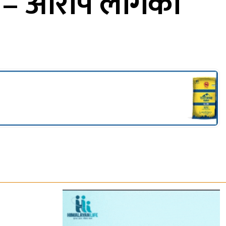
न – आरोप लागेका