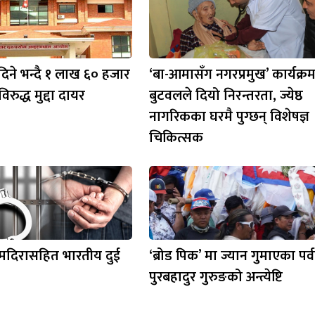
दिने भन्दै १ लाख ६० हजार
‘बा-आमासँग नगरप्रमुख’ कार्यक्र
रुद्ध मुद्दा दायर
बुटवलले दियो निरन्तरता, ज्येष्ठ
नागरिकका घरमै पुग्छन् विशेषज्ञ
चिकित्सक
 मदिरासहित भारतीय दुई
‘ब्रोड पिक’ मा ज्यान गुमाएका पर्
पुरबहादुर गुरुङको अन्त्येष्टि