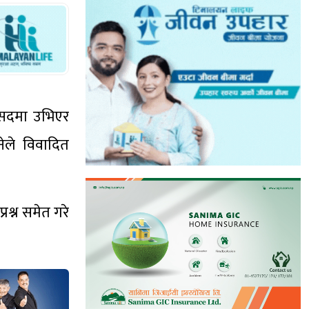
 संसदमा उभिएर
ेले विवादित
श्न समेत गरे