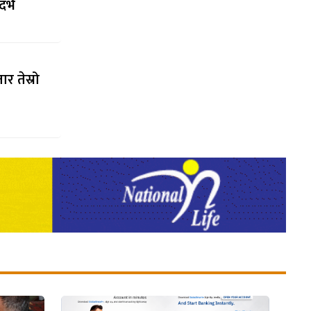
र्भ
र तेस्रो