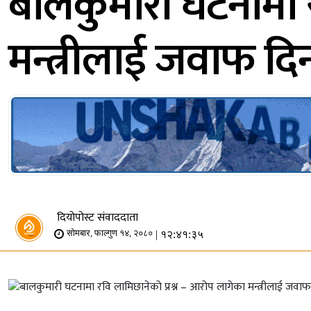
बालकुमारी घटनामा र
मन्त्रीलाई जवाफ दि
दियोपोस्ट संवाददाता
| १२:४१:३५
सोमबार, फाल्गुण १४, २०८०