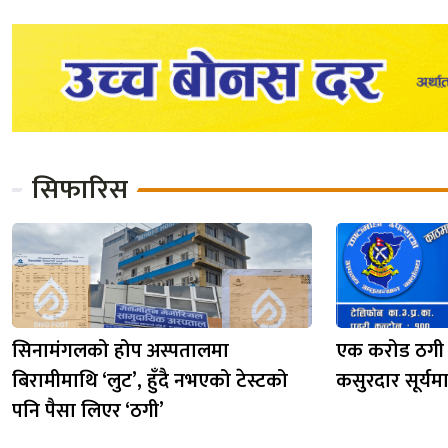
सिफारिस
सिनामंगलको होप अस्पतालमा
एक करोड ठगी
बिरामीमाथि ‘लुट’, हुँदै नभएको टेस्टको
कसुरदार सूर्यम
पनि पैसा लिएर ‘ठगी’