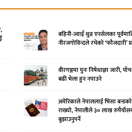
,
बहिनी-ज्वाइँ थुन्न एनसेलका पूर्वम
ई
नीरजगोविन्दले रचेको ‘फौजदारी’ प्र
वीरगञ्जमा पुनः निषेधाज्ञा जारी, पाँ
बढी भेला हुन नपाउने
अमेरिकाले नेपाललाई भिसा बन्डकाे
राख्यो, नेपालीले ३० लाख रुपैयाँसम
बुझाउनुपर्ने