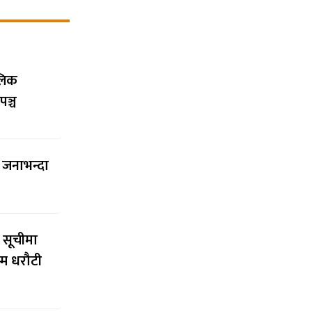
ालिक
पञ्च
च जनाभन्दा
 सूचीमा
्म धरौटी