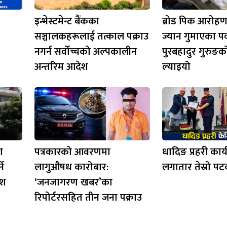
इन्भेस्टमेन्ट बैंकका
ब्रोड पिक आरोहण
सञ्चालकहरूलाई तत्काल पक्राउ
ज्यान गुमाएका पर
नगर्न सर्वोच्चको अल्पकालीन
पुरबहादुर गुरुङ
अन्तरिम आदेश
ल्याइयो
ा
पत्रकारको आवरणमा
धादिङ प्रहरी कार
ने
लागुऔषध कारोबार:
लगातार तेस्रो पटक
ेश
‘जनजागरण खबर’का
रिपोर्टरसहित तीन जना पक्राउ