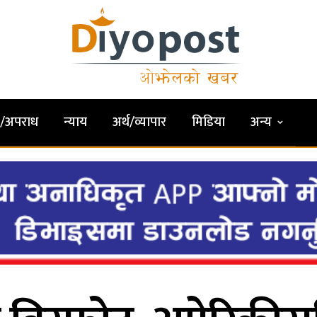
षा/अपराध
न्याय
अर्थ/व्यापार
मिडिया
अन्य