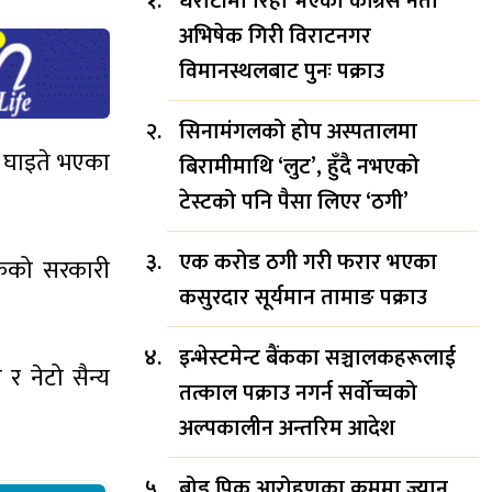
धरौटीमा रिहा भएका कांग्रेस नेता
अभिषेक गिरी विराटनगर
विमानस्थलबाट पुनः पक्राउ
सिनामंगलको होप अस्पतालमा
ि घाइते भएका
बिरामीमाथि ‘लुट’, हुँदै नभएको
टेस्टको पनि पैसा लिएर ‘ठगी’
एक करोड ठगी गरी फरार भएका
कैको सरकारी
कसुरदार सूर्यमान तामाङ पक्राउ
इन्भेस्टमेन्ट बैंकका सञ्चालकहरूलाई
 नेटो सैन्य
तत्काल पक्राउ नगर्न सर्वोच्चको
अल्पकालीन अन्तरिम आदेश
ब्रोड पिक आरोहणका क्रममा ज्यान