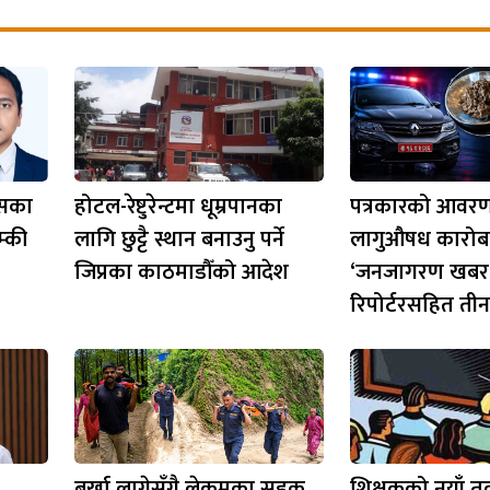
ासका
होटल-रेष्टुरेन्टमा धूम्रपानका
पत्रकारको आवर
म्की
लागि छुट्टै स्थान बनाउनु पर्ने
लागुऔषध कारोबा
जिप्रका काठमाडौँको आदेश
‘जनजागरण खबर
रिपोर्टरसहित तीन
बर्खा लागेसँगै लेकमका सडक
शिक्षकको नयाँ 