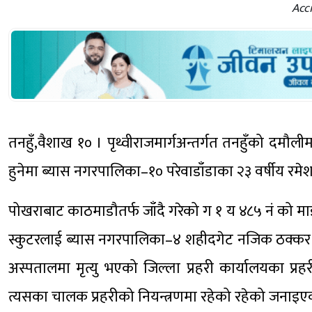
Acci
तनहुँ,वैशाख १० । पृथ्वीराजमार्गअन्तर्गत तनहुँको दमौ
हुनेमा ब्यास नगरपालिका–१० परेवाडाँडाका २३ वर्षीय रमेश
पोखराबाट काठमाडौतर्फ जाँदै गरेको ग १ य ४८५ नं को माइ
स्कुटरलाई ब्यास नगरपालिका–४ शहीदगेट नजिक ठक्कर 
अस्पतालमा मृत्यु भएको जिल्ला प्रहरी कार्यालयका प्
त्यसका चालक प्रहरीको नियन्त्रणमा रहेको रहेको जनाइए