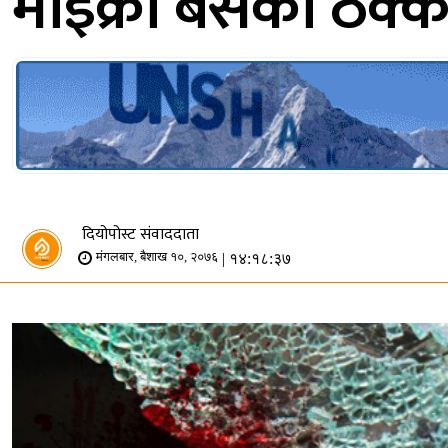
माइक्रो बसको ठक्क
दियोपोस्ट संवाददाता
| १४:१८:३७
मंगलबार, बैशाख १०, २०७६