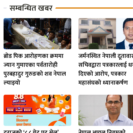
सम्बन्धित खबर
ब्रोड पिक आरोहणका क्रममा
जर्मनस्थित नेपाली दूताव
ज्यान गुमाएका पर्वतारोही
सचिवद्वारा पत्रकारलाई ध
पुरबहादुर गुरुङको शव नेपाल
दिएको आरोप, पत्रकार
ल्याइयो
महासंघको ध्यानाकर्षण
दराजको ‘८.८ ग्रेट एट सेल’
नेपाल आयल निगमको