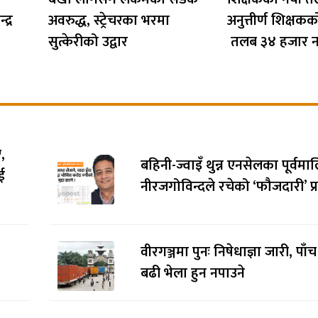
द्र
अवरुद्ध, स्ट्रेचरका भरमा
अनुत्तीर्ण शिक्ष
सुत्केरीको उद्वार
तलब ३४ हजार न
,
बहिनी-ज्वाइँ थुन्न एनसेलका पूर्वम
ई
नीरजगोविन्दले रचेको ‘फौजदारी’ प्र
वीरगञ्जमा पुनः निषेधाज्ञा जारी, पाँ
बढी भेला हुन नपाउने