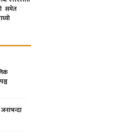
कको समेत
ाघ्यो
ालिक
पञ्च
च जनाभन्दा