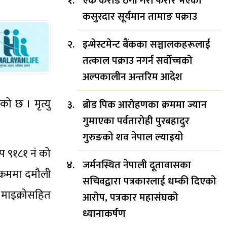
एक करोड ठगी गरी फरार भएका
कसुरदार सूर्यमान तामाङ पक्राउ
इन्भेस्टमेन्ट बैंकका सञ्चालकहरूलाई
तत्काल पक्राउ नगर्न सर्वोच्चको
अल्पकालीन अन्तरिम आदेश
ो छ । मृत्यु
ब्रोड पिक आरोहणका क्रममा ज्यान
गुमाएका पर्वतारोही पुरबहादुर
गुरुङको शव नेपाल ल्याइयो
 प ९१८१ नं को
जर्मनस्थित नेपाली दूतावासका
्रममा दमौली
सचिवद्वारा पत्रकारलाई धम्की दिएको
 माइक्रोसहित
आरोप, पत्रकार महासंघको
ध्यानाकर्षण