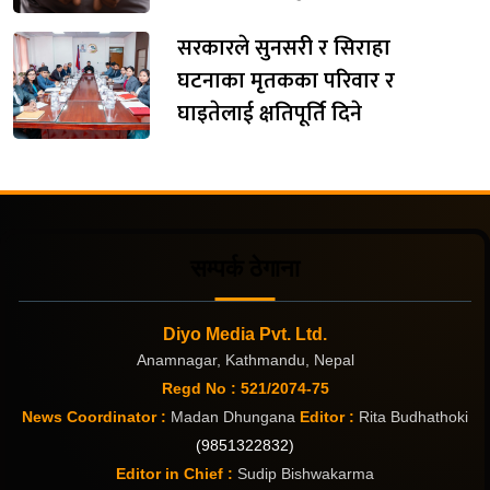
सरकारले सुनसरी र सिराहा
घटनाका मृतकका परिवार र
घाइतेलाई क्षतिपूर्ति दिने
सम्पर्क ठेगाना
Diyo Media Pvt. Ltd.
Anamnagar, Kathmandu, Nepal
Regd No : 521/2074-75
News Coordinator :
Madan Dhungana
Editor :
Rita Budhathoki
(9851322832)
Editor in Chief :
Sudip Bishwakarma