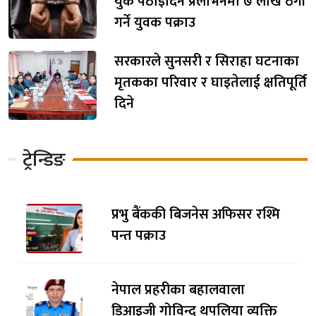
युके पठाइदिने प्रलोभनमा ७ लाख ठगी
गर्ने युवक पक्राउ
सरकारले सुनसरी र सिराहा घटनाका
मृतकका परिवार र घाइतेलाई क्षतिपूर्ति
दिने
ट्रेन्डिङ
प्रभु बैंककी बिजनेस अफिसर रश्मि
पन्त पक्राउ
नेपाल प्रहरीका बहालवाला
डिआइजी गोविन्द थपलिया व्यक्ति