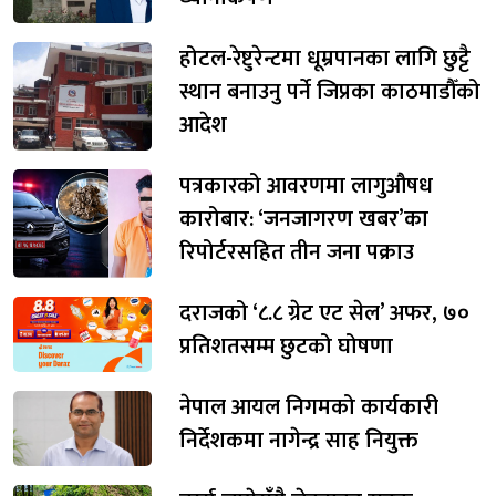
होटल-रेष्टुरेन्टमा धूम्रपानका लागि छुट्टै
स्थान बनाउनु पर्ने जिप्रका काठमाडौँको
आदेश
पत्रकारको आवरणमा लागुऔषध
कारोबार: ‘जनजागरण खबर’का
रिपोर्टरसहित तीन जना पक्राउ
दराजको ‘८.८ ग्रेट एट सेल’ अफर, ७०
प्रतिशतसम्म छुटको घोषणा
नेपाल आयल निगमको कार्यकारी
निर्देशकमा नागेन्द्र साह नियुक्त