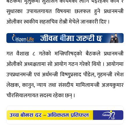
बैठकमा मुलुकमा सुशासन कायमका लागि भइरहेका काम र
सुधारका उपायलगायत विषयमा छलफल हुने प्रधानमन्त्री
ओलीका स्वकीय सहसचिव रोश्नी मेचेले जानकारी दिए ।
गत वैशाख ८ गतेको मन्त्रिपरिषद्को बैठकले प्रधानमन्त्री
ओलीको अध्यक्षतामा सो आयोग गठन गरेको थियो । आयोगमा
उपप्रधानमन्त्री एवं अर्थमन्त्री विष्णुुप्रसाद पौडेल, गृहमन्त्री रमेश
लेखक, कानुन, न्याय तथा संसदीय मामिलामन्त्री अजयकुमार
चौरसियालगायत सदस्य रहेका छन् ।