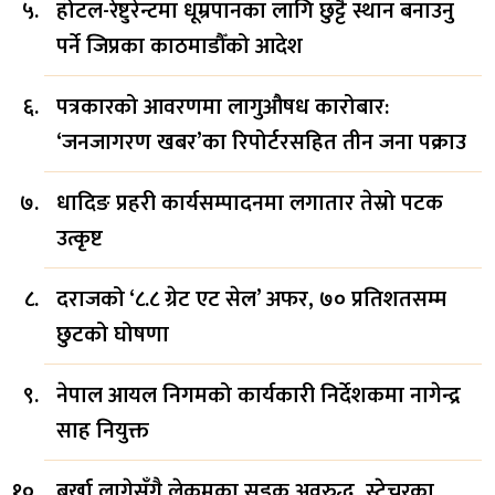
होटल-रेष्टुरेन्टमा धूम्रपानका लागि छुट्टै स्थान बनाउनु
पर्ने जिप्रका काठमाडौँको आदेश
पत्रकारको आवरणमा लागुऔषध कारोबार:
‘जनजागरण खबर’का रिपोर्टरसहित तीन जना पक्राउ
धादिङ प्रहरी कार्यसम्पादनमा लगातार तेस्रो पटक
उत्कृष्ट
दराजको ‘८.८ ग्रेट एट सेल’ अफर, ७० प्रतिशतसम्म
छुटको घोषणा
नेपाल आयल निगमको कार्यकारी निर्देशकमा नागेन्द्र
साह नियुक्त
बर्खा लागेसँगै लेकमका सडक अवरुद्ध, स्ट्रेचरका