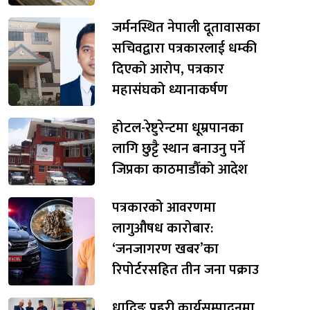
जर्मनस्थित नेपाली दूतावासका
सचिवद्वारा पत्रकारलाई धम्की
दिएको आरोप, पत्रकार
महासंघको ध्यानाकर्षण
होटल-रेष्टुरेन्टमा धूम्रपानका
लागि छुट्टै स्थान बनाउनु पर्ने
जिप्रका काठमाडौँको आदेश
पत्रकारको आवरणमा
लागुऔषध कारोबार:
‘जनजागरण खबर’का
रिपोर्टरसहित तीन जना पक्राउ
धादिङ प्रहरी कार्यसम्पादनमा