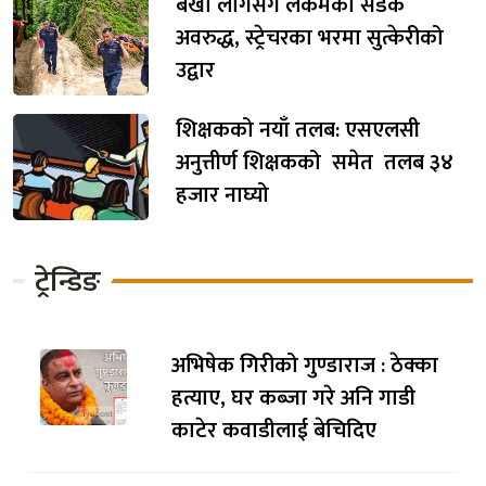
बर्खा लागेसँगै लेकमका सडक
अवरुद्ध, स्ट्रेचरका भरमा सुत्केरीको
उद्वार
शिक्षकको नयाँ तलब: एसएलसी
अनुत्तीर्ण शिक्षकको समेत तलब ३४
हजार नाघ्यो
ट्रेन्डिङ
अभिषेक गिरीको गुण्डाराज : ठेक्का
हत्याए, घर कब्जा गरे अनि गाडी
काटेर कवाडीलाई बेचिदिए