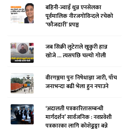
बहिनी-ज्वाइँ थुन्न एनसेलका
पूर्वमालिक नीरजगोविन्दले रचेको
‘फौजदारी’ प्रपञ्च
जब सिक्री लुटेराले खुकुरी हान्न
खोजे … त्यसपछि चल्यो गोली
वीरगञ्जमा पुनः निषेधाज्ञा जारी, पाँच
जनाभन्दा बढी भेला हुन नपाउने
‘अदालती पत्रकारितासम्बन्धी
मार्गदर्शन’ सार्वजनिक : नवप्रवेशी
पत्रकारका लागि कोशेढुङ्गा बन्ने