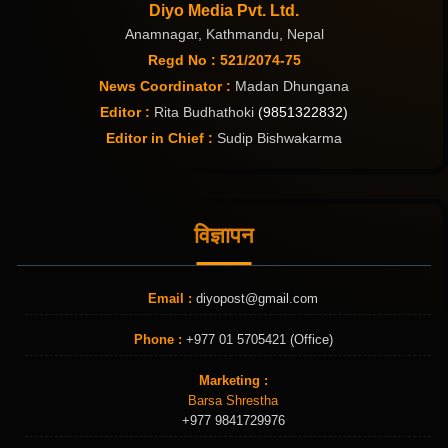
Diyo Media Pvt. Ltd.
Anamnagar, Kathmandu, Nepal
Regd No : 521/2074-75
News Coordinator :
Madan Dhungana
Editor :
Rita Budhathoki
(9851322832)
Editor in Chief :
Sudip Bishwakarma
विज्ञापन
Email :
diyopost@gmail.com
Phone :
+977 01 5705421 (Office)
Marketing :
Barsa Shrestha
+977 9841729976