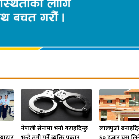
नेपाली सेनामा भर्ना गराइदिन्छु
लालपुर्जा बनाइदि
्याहार
भन्दै ठगी गर्ने व्यक्ति पक्राउ
६० हजार घुस लिन