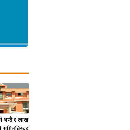
ने भन्दै १ लाख
े अमिनविरुद्ध