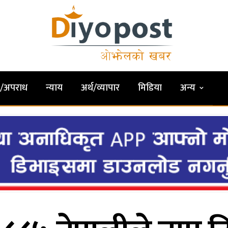
षा/अपराध
न्याय
अर्थ/व्यापार
मिडिया
अन्य