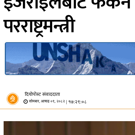
इजराइलबाट फर्कन ८
परराष्ट्रमन्त्री
दियोपोस्ट संवाददाता
| १७:२९:०८
सोमबार, आषाढ ०९, २०८२