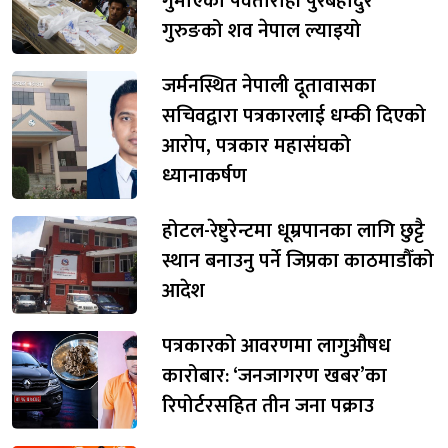
गुमाएका पर्वतारोही पुरबहादुर
गुरुङको शव नेपाल ल्याइयो
जर्मनस्थित नेपाली दूतावासका
सचिवद्वारा पत्रकारलाई धम्की दिएको
आरोप, पत्रकार महासंघको
ध्यानाकर्षण
होटल-रेष्टुरेन्टमा धूम्रपानका लागि छुट्टै
स्थान बनाउनु पर्ने जिप्रका काठमाडौँको
आदेश
पत्रकारको आवरणमा लागुऔषध
कारोबार: ‘जनजागरण खबर’का
रिपोर्टरसहित तीन जना पक्राउ