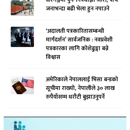
वीरगञ्जमा पुनः निषेधाज्ञा जारी, पाँच
जनाभन्दा बढी भेला हुन नपाउने
‘अदालती पत्रकारितासम्बन्धी
मार्गदर्शन’ सार्वजनिक : नवप्रवेशी
पत्रकारका लागि कोशेढुङ्गा बन्ने
विश्वास
अमेरिकाले नेपाललाई भिसा बन्डकाे
सूचीमा राख्यो, नेपालीले ३० लाख
रुपैयाँसम्म धरौटी बुझाउनुपर्ने