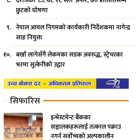
दराजको ‘८.८ ग्रेट एट सेल’ अफर, ७० प्रतिशतसम्म
छुटको घोषणा
नेपाल आयल निगमको कार्यकारी निर्देशकमा नागेन्द्र
साह नियुक्त
बर्खा लागेसँगै लेकमका सडक अवरुद्ध, स्ट्रेचरका
भरमा सुत्केरीको उद्वार
सिफारिस
इन्भेस्टमेन्ट बैंकका
सञ्चालकहरूलाई तत्काल पक्राउ
नगर्न सर्वोच्चको अल्पकालीन