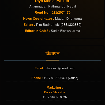
Diyo Media Pvt. Ltd.
Anamnagar, Kathmandu, Nepal
Regd No : 521/2074-75
News Coordinator :
Madan Dhungana
Editor :
Rita Budhathoki
(9851322832)
Editor in Chief :
Sudip Bishwakarma
विज्ञापन
Email :
diyopost@gmail.com
Phone :
+977 01 5705421 (Office)
Marketing :
Barsa Shrestha
+977 9841729976