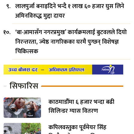
लालपुर्जा बनाइदिने भन्दै १ लाख ६० हजार घुस लिने
अमिनविरुद्ध मुद्दा दायर
‘बा-आमासँग नगरप्रमुख’ कार्यक्रमलाई बुटवलले दियो
निरन्तरता, ज्येष्ठ नागरिकका घरमै पुग्छन् विशेषज्ञ
चिकित्सक
सिफारिस
काठमाडौँमा ६ हजार भन्दा बढी
सिलिन्डर ग्यास वितरण
कपिलवस्तुका पूर्वमेयर सिंह