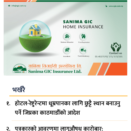
भर्खरै
होटल-रेष्टुरेन्टमा धूम्रपानका लागि छुट्टै स्थान बनाउनु
पर्ने जिप्रका काठमाडौँको आदेश
पत्रकारको आवरणमा लागुऔषध कारोबार: