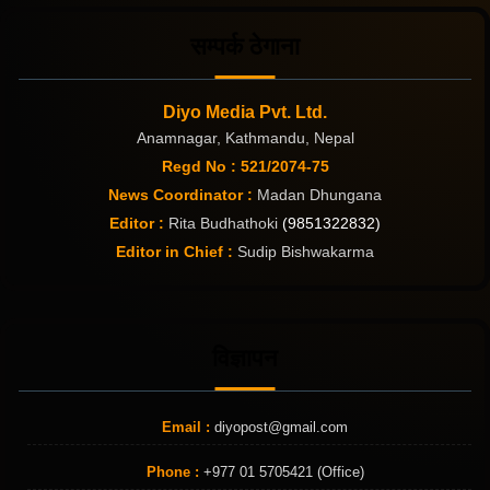
सम्पर्क ठेगाना
Diyo Media Pvt. Ltd.
Anamnagar, Kathmandu, Nepal
Regd No : 521/2074-75
News Coordinator :
Madan Dhungana
Editor :
Rita Budhathoki
(9851322832)
Editor in Chief :
Sudip Bishwakarma
विज्ञापन
Email :
diyopost@gmail.com
Phone :
+977 01 5705421 (Office)