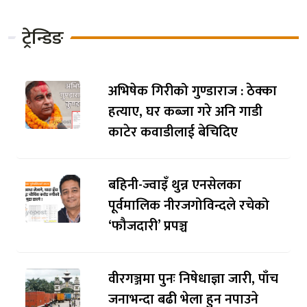
ट्रेन्डिङ
अभिषेक गिरीको गुण्डाराज : ठेक्का
हत्याए, घर कब्जा गरे अनि गाडी
काटेर कवाडीलाई बेचिदिए
बहिनी-ज्वाइँ थुन्न एनसेलका
पूर्वमालिक नीरजगोविन्दले रचेको
‘फौजदारी’ प्रपञ्च
वीरगञ्जमा पुनः निषेधाज्ञा जारी, पाँच
जनाभन्दा बढी भेला हुन नपाउने